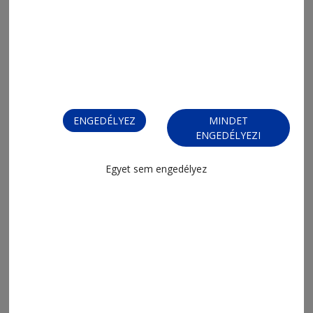
2026. május 29., 9:12
Győzelemért harcol Fikó Oszkár
ENGEDÉLYEZ
MINDET
ENGEDÉLYEZI
Egyet sem engedélyez
2026. április 7., 7:33
Remekül öklöztek