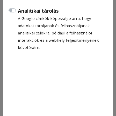
Analitikai tárolás
A Google címkék képessége arra, hogy
adatokat tároljanak és felhasználjanak
analitikai célokra, például a felhasználói
interakciók és a webhely teljesítményének
követésére.
Padlóra küldte ellenfelét a második menetben Fikó Oszkár
Fotó: Fikó Oszkár archívuma
Állítsa be, hogy a Google-
találatokban a Hargita Népe elöl
legyen!
Kolozsváron tartották a Transylvania Fighting