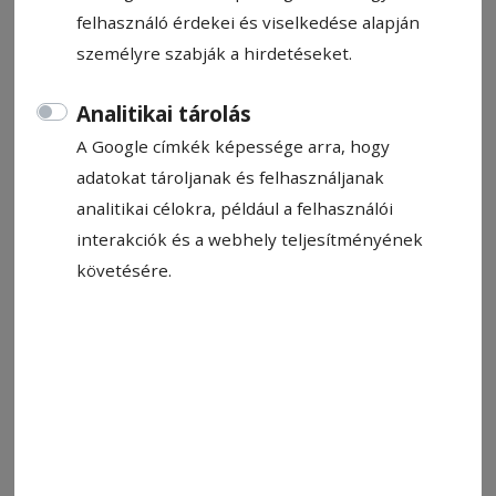
felhasználó érdekei és viselkedése alapján
egyenlítést, helytállt, de ez most ennyire
személyre szabják a hirdetéseket.
volt elég. A CS Tunari mellett a selejtezőket
követően az FC Bákó, a Szatmárnémeti
Analitikai tárolás
Olimpia, a Besztercei Gloria és a Bukaresti
A Google címkék képessége arra, hogy
CS Dinamo jutott fel a 2. Ligába. Az öt
adatokat tároljanak és felhasználjanak
csapatból csak a bákóiaknak van joguk a
analitikai célokra, például a felhasználói
Szuperligába jutni 2026 nyarán.
interakciók és a webhely teljesítményének
követésére.
Szász Csaba
2025. június 6., 15:00