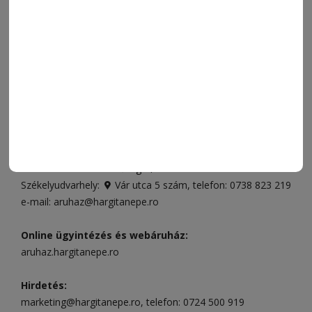
IMPRESSZUM
VIDEÓ
MÉDIAAJÁNLAT
FÓRUM
JÁTÉKSZABÁLYZAT
ELÉRHETŐSÉGEK
Ügyfélszolgálat (apróhirdetések, előfizetések)
Csíkszereda üzlet:
Csíki Mozi épülete
, telefon:
0728 001
496
Csíkszereda szerkesztőség:
Márton Áron utca 21. szám
Székelyudvarhely:
Vár utca 5 szám
, telefon:
0738 823 219
e-mail:
aruhaz@hargitanepe.ro
Online ügyintézés és webáruház:
aruhaz.hargitanepe.ro
Hirdetés:
marketing@hargitanepe.ro
, telefon:
0724 500 919