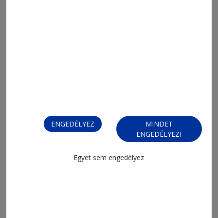
2026. augusztus 5., 9:52
Rögös úton a csoportkör felé
ENGEDÉLYEZ
MINDET
ENGEDÉLYEZI
Egyet sem engedélyez