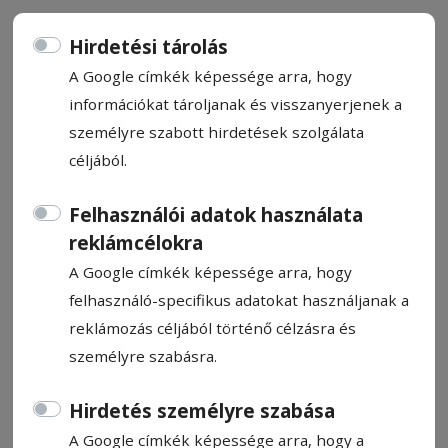
Hirdetési tárolás
A Google címkék képessége arra, hogy
információkat tároljanak és visszanyerjenek a
Elmaradt a csoda, marad a 3.
személyre szabott hirdetések szolgálata
Ligában az SZFC
céljából.
Felhasználói adatok használata
Kisebb futballcsoda kellett volna ahhoz,
reklámcélokra
hogy a Székelyudvarhelyi FC négygólos
A Google címkék képessége arra, hogy
hátrányból kivívja a feljutást a
felhasználó-specifikus adatokat használjanak a
másodosztályba. A labdarúgó 2. ligás
reklámozás céljából történő célzásra és
osztályozó döntőjének szerdai
személyre szabásra.
visszavágóján ugyan egyenrangú
ellenfélként küzdött a Tunari ellen, de a
Hirdetés személyre szabása
korai vendéggól végleg szertefoszlatta a
A Google címkék képessége arra, hogy a
reményeket. Az SZFC még kiharcolta az