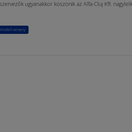
szervezők ugyanakkor köszönik az Alfa-Cluj Kft. nagylel
ómodell-verseny