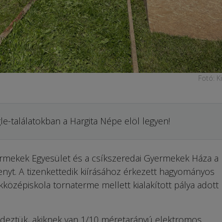
Fotó: K
le-találatokban a Hargita Népe elöl legyen!
yermekek Egyesület és a csíkszeredai Gyermekek Háza a
yt. A tizenkettedik kiírásához érkezett hagyományos
kközépiskola tornaterme mellett kialakított pálya adott
ndeztük, akiknek van 1/10 méretarányú elektromos