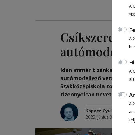
A 
vis
Fe
Csíkszeredai 
A 
autómodelle
ha
Hi
Idén immár tizenkettedik 
A 
autómodellező versenyt Csí
al
Szakközépiskola tornaterme
tizennyolcan neveztek két 
An
A 
Kopacz Gyula
ana
2025. június 3., 14:37
te