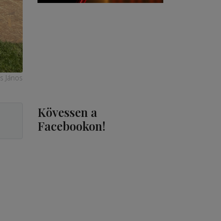
is János
Kövessen a
Facebookon!