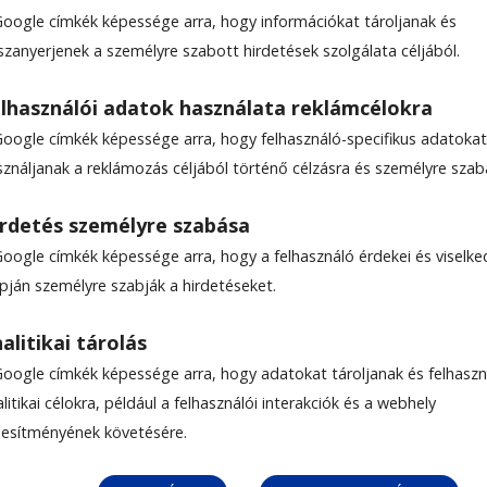
Google címkék képessége arra, hogy információkat tároljanak és
szanyerjenek a személyre szabott hirdetések szolgálata céljából.
lhasználói adatok használata reklámcélokra
sikerek
Google címkék képessége arra, hogy felhasználó-specifikus adatokat
zésben
sználjanak a reklámozás céljából történő célzásra és személyre szab
rdetés személyre szabása
alkalommal tartottak a nemzetközi gyermeknapo
Google címkék képessége arra, hogy a felhasználó érdekei és viselk
kszeredában. A versenyre, amelyet a Joannes Káj
apján személyre szabják a hirdetéseket.
 mellett kialakított pályán tartottak, összesen
kategóriában. Csíkszeredaiak nyerték a futamoka
alitikai tárolás
Google címkék képessége arra, hogy adatokat tároljanak és felhaszn
litikai célokra, például a felhasználói interakciók és a webhely
ljesítményének követésére.