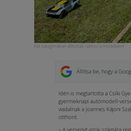
Két kategóriában állították rajthoz a modelleket
Állítsa be, hogy a Goog
Idén is megtartotta a Csíki G
gyermeknapi autómodell-versen
viadalnak a Joannes Kájoni Sza
otthont.
– A versenyt azok számára re