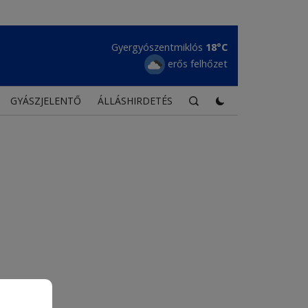
Gyergyószentmiklós
18°C
erős felhőzet
GYÁSZJELENTŐ
ÁLLÁSHIRDETÉS