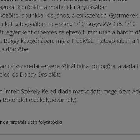
gukat kipróbálni a modellek irányításában
özölte lapunkkal Kis János, a csíkszeredai Gyermekek
lra két kategóriában neveztek: 1/10 Buggy 2WD és 1/10
ét, egyenként ötperces selejtező futam után a három d
 Buggy kategóriá­ban, míg a Truck/SCT kategóriában a 
k a döntőbe.
 csíkszeredai versenyzők álltak a dobogóra, a viadalt 
eled és Dobay Örs előtt.
an Imreh Székely Keled diadalmaskodott, megelőzve Ado
s Botondot (Székelyudvarhely).
nk a hirdetés után folytatódik!