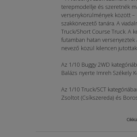
terepmodellje és szeretnék ma
versenykörülmények között – k
szakkörvezető tanára. A viada
Truck/Short Course Truck. A k
futamban hatan versenyeztek a
nevező közül kilencen jutotta
Az 1/10 Buggy 2WD kategóriában
Balázs nyerte Imreh Székely K
Az 1/10 Truck/SCT kategóriáb
Zsoltot (Csíkszereda) és Boro
Cikkü