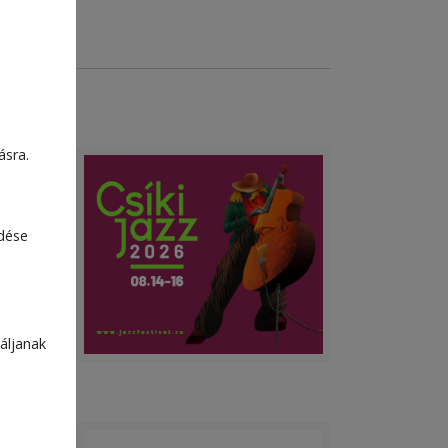
ásra.
n
edése
oni
t.
áljanak