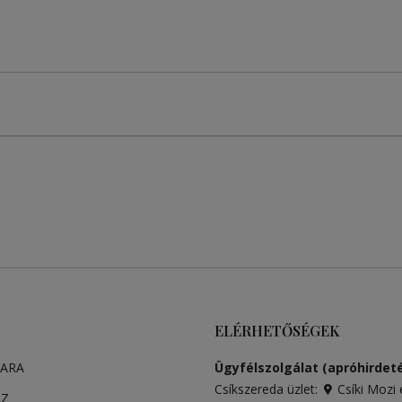
ELÉRHETŐSÉGEK
PARA
Ügyfélszolgálat (apróhirdeté
Csíkszereda üzlet:
Csíki Mozi 
ÁZ