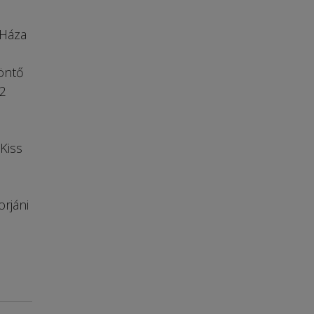
 Háza
öntő
12
Kiss
rjáni