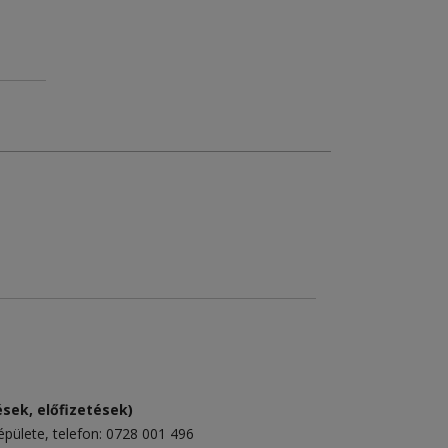
sek, előfizetések)
épülete
, telefon:
0728 001 496