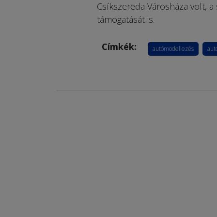
Csíkszereda Városháza volt, a 
támogatását is.
Címkék:
autómodellezés
aut