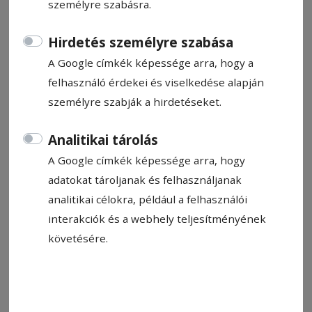
személyre szabásra.
Vlaicu Lajos
2025. február 8., 12:05
Hirdetés személyre szabása
Becsült olvasási idő: 3 perc
A Google címkék képessége arra, hogy a
felhasználó érdekei és viselkedése alapján
személyre szabják a hirdetéseket.
Analitikai tárolás
A Google címkék képessége arra, hogy
adatokat tároljanak és felhasználjanak
analitikai célokra, például a felhasználói
interakciók és a webhely teljesítményének
követésére.
Fotó: André Balázs