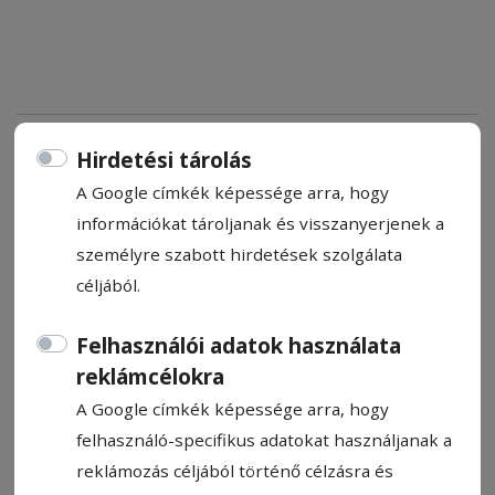
Bajnoksággal avatják az új
Hirdetési tárolás
csíkszentmihályi
A Google címkék képessége arra, hogy
sportcsarnokot
információkat tároljanak és visszanyerjenek a
személyre szabott hirdetések szolgálata
Február 8–9. között tartják a Csík körzeti
céljából.
teremlabdarúgó-tornát, amelynek
Csíkszentmihály ad otthont. A korábbi Csík
Felhasználói adatok használata
körzeti teremlabdarúgó-tornákhoz képest,
reklámcélokra
rekordszámú nevezés érkezett, így
A Google címkék képessége arra, hogy
szombaton és vasárnap 16 csapat lép
felhasználó-specifikus adatokat használjanak a
pályára, hogy megküzdjön a bajnoki címért.
reklámozás céljából történő célzásra és