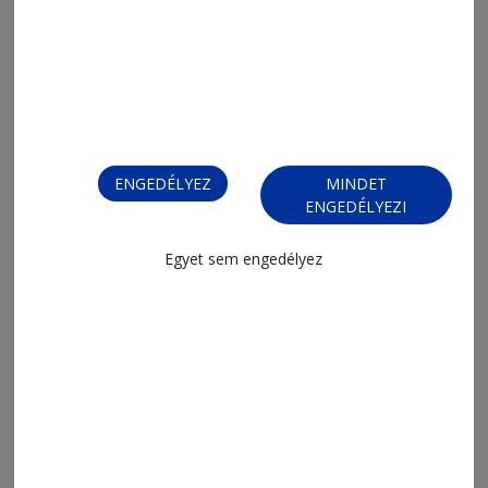
ENGEDÉLYEZ
MINDET
ENGEDÉLYEZI
2026. augusztus 5., 10:45
Egyet sem engedélyez
Megcélozzák a dobogót