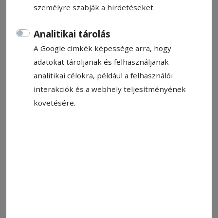
2024. június 14., 11:04
személyre szabják a hirdetéseket.
Becsült olvasási idő: 3 perc
Analitikai tárolás
A Google címkék képessége arra, hogy
adatokat tároljanak és felhasználjanak
analitikai célokra, például a felhasználói
interakciók és a webhely teljesítményének
követésére.
Bajnoki éremért száll harcba Toró Dávid
Fotó: ETTU
Állítsa be, hogy a Google-
találatokban a Hargita Népe elöl
legyen!