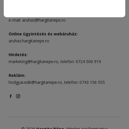
Csíkszereda szerkesztőség:
Márton Áron utca 21. szám
Székelyudvarhely:
Vár utca 5 szám
, telefon:
0738 823 219
e-mail:
aruhaz@hargitanepe.ro
Online ügyintézés és webáruház:
aruhaz.hargitanepe.ro
Hirdetés:
marketing@hargitanepe.ro
, telefon:
0724 500 919
Reklám:
hodgyai.edit@hargitanepe.ro
, telefon:
0743 156 555
© 2026
Hargita Népe
. Minden jog fenntartva