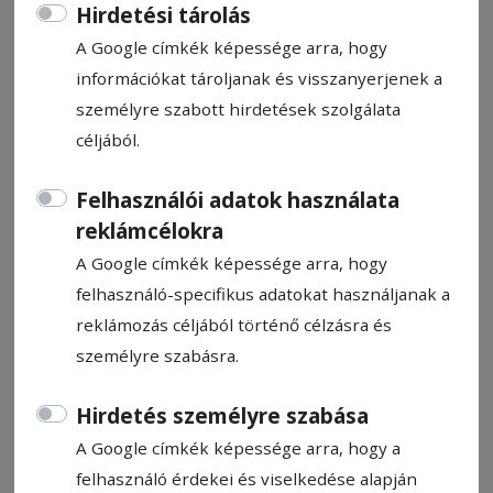
Hirdetési tárolás
A Google címkék képessége arra, hogy
információkat tároljanak és visszanyerjenek a
személyre szabott hirdetések szolgálata
Asztalitenisz a köbön
céljából.
Felhasználói adatok használata
Toró Dávid U15-ös Eb-selejtezőt játszott
reklámcélokra
Besztercén, a hétvégén az U13-as
A Google címkék képessége arra, hogy
korosztály Top 16-os játékosai adogatnak
felhasználó-specifikus adatokat használjanak a
Székelyudvarhelyen, vasárnap pedig a
reklámozás céljából történő célzásra és
Szuperligában szereplő ISK-SZAK fogadja
személyre szabásra.
Craiovát a sportcsarnokban. Az
asztaliteniszen lesz a hangsúly
Hirdetés személyre szabása
Székelyudvarhelyen.
A Google címkék képessége arra, hogy a
Szász Csaba
felhasználó érdekei és viselkedése alapján