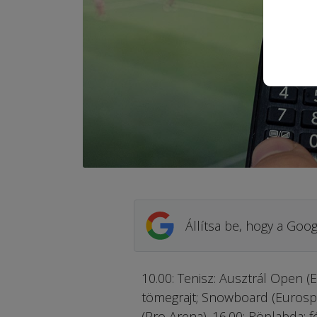
Állítsa be, hogy a Goog
10.00: Tenisz: Ausztrál Open (Eu
tömegrajt; Snowboard (Eurospor
(Pro Arena). 16.00: Röplabda: f