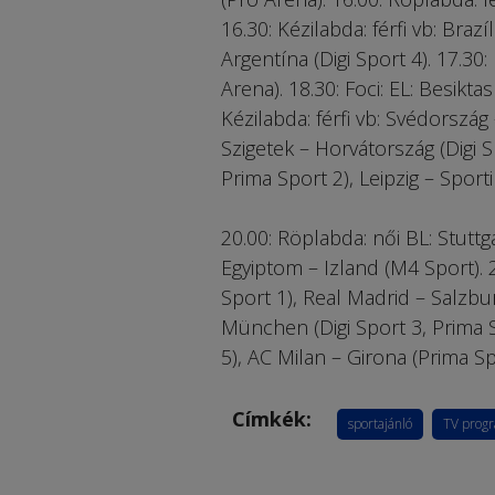
16.30: Kézilabda: férfi vb: Brazí
Argentína (Digi Sport 4). 17.30
Arena). 18.30: Foci: EL: Besiktas
Kézilabda: férfi vb: Svédország 
Szigetek – Horvátország (Digi Sp
Prima Sport 2), Leipzig – Sporti
20.00: Röplabda: női BL: Stuttga
Egyiptom – Izland (M4 Sport). 2
Sport 1), Real Madrid – Salzbu
München (Digi Sport 3, Prima S
5), AC Milan – Girona (Prima Sp
Címkék:
sportajánló
TV prog