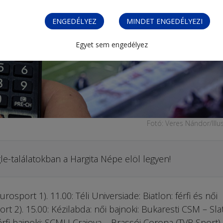
ENGEDÉLYEZ
MINDET ENGEDÉLYEZI
Egyet sem engedélyez
Fotó: Veres Nándor/Illu
le-találatokban a Hargita Népe elöl legyen!
rosport 1). 11.00: Téli Universiade: Biatlon: férfi és női
t 2). 15.00: Kézilabda: női bajnoki: Bukaresti CSM – Sla
érfi bajnoki: SCMU Craiova – Brassói Corona (TVR Sport).