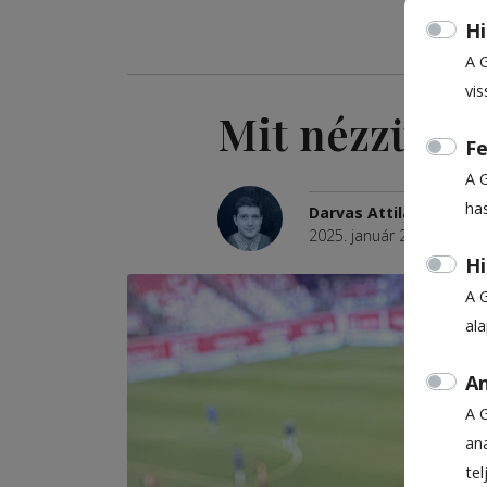
Hi
A 
vis
Mit nézzünk 
Fe
A 
ha
Darvas Attila
2025. január 22., 8:58
Be
Hi
A 
al
An
A 
ana
te