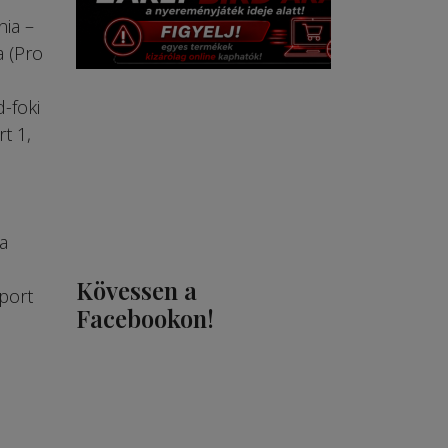
nia –
a (Pro
d-foki
t 1,
a
Kövessen a
port
Facebookon!