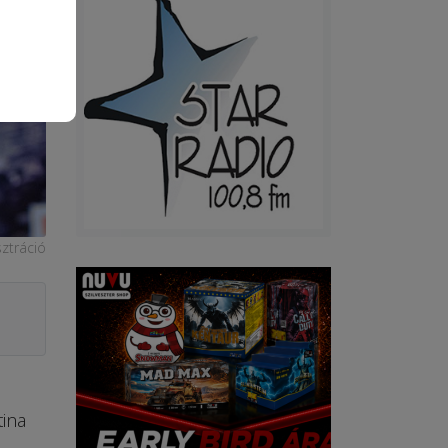
sztráció
tina