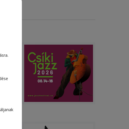
ásra.
edése
áljanak