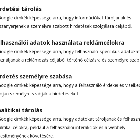
rdetési tárolás
Google címkék képessége arra, hogy információkat tároljanak és
szanyerjenek a személyre szabott hirdetések szolgálata céljából.
a tévében?
lhasználói adatok használata reklámcélokra
Google címkék képessége arra, hogy felhasználó-specifikus adatokat
sználjanak a reklámozás céljából történő célzásra és személyre szab
csült olvasási idő: Kevesebb mint egy perc
rdetés személyre szabása
Google címkék képessége arra, hogy a felhasználó érdekei és viselk
apján személyre szabják a hirdetéseket.
alitikai tárolás
Google címkék képessége arra, hogy adatokat tároljanak és felhaszn
litikai célokra, például a felhasználói interakciók és a webhely
ljesítményének követésére.