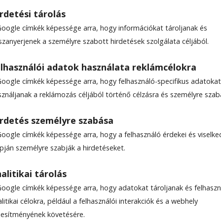
rdetési tárolás
Google címkék képessége arra, hogy információkat tároljanak és
szanyerjenek a személyre szabott hirdetések szolgálata céljából.
a tévében?
lhasználói adatok használata reklámcélokra
Google címkék képessége arra, hogy felhasználó-specifikus adatokat
sználjanak a reklámozás céljából történő célzásra és személyre szab
Becsült olvasási idő: Kevesebb mint egy perc
rdetés személyre szabása
Google címkék képessége arra, hogy a felhasználó érdekei és viselk
apján személyre szabják a hirdetéseket.
alitikai tárolás
Google címkék képessége arra, hogy adatokat tároljanak és felhaszn
litikai célokra, például a felhasználói interakciók és a webhely
ljesítményének követésére.