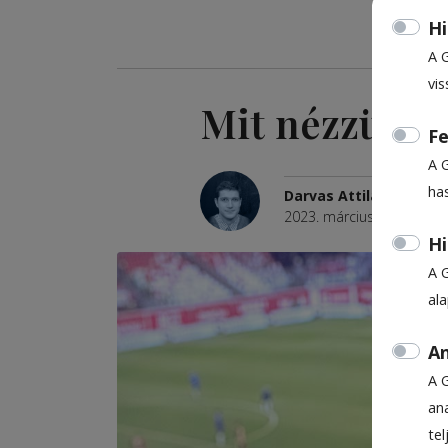
Hi
A 
vis
Mit nézzünk 
Fe
A 
ha
Darvas Attila
2023. március 30., 9:35
Hi
A 
al
An
A 
ana
te