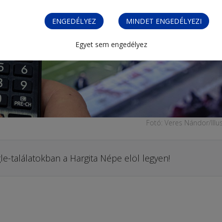
ENGEDÉLYEZ
MINDET ENGEDÉLYEZI
Egyet sem engedélyez
Fotó: Veres Nándor/Illu
le-találatokban a Hargita Népe elöl legyen!