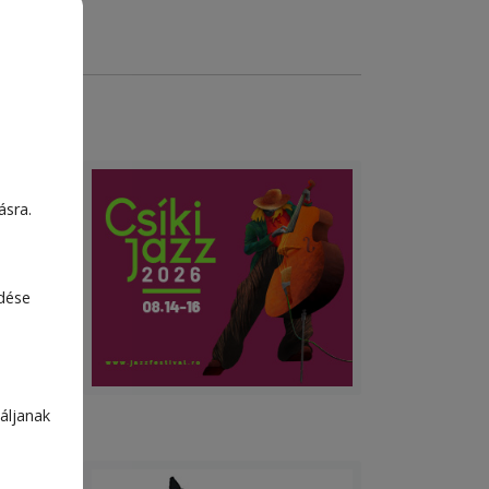
ásra.
edése
áljanak