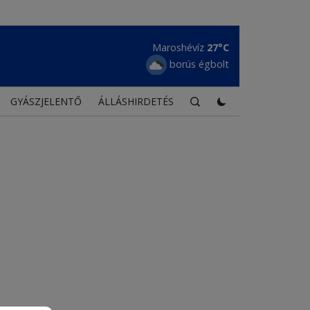
Maroshévíz
27°C
borús égbolt
GYÁSZJELENTŐ
ÁLLÁSHIRDETÉS