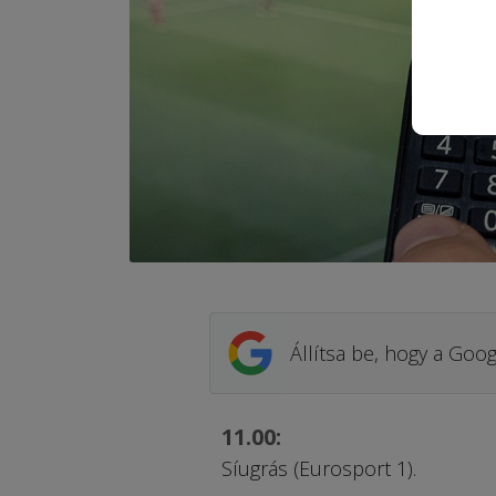
Állítsa be, hogy a Goog
11.00:
Síugrás (Eurosport 1).