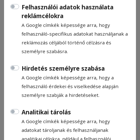
Felhasználói adatok használata
hamar kiderül: itt nem csupán egy szépen
reklámcélokra
berendezett otthonról van szó, hanem egy
életformáról, tudatosan vállalt örökségről.
A Google címkék képessége arra, hogy
felhasználó-specifikus adatokat használjanak a
Nagyálmos Ildikó
reklámozás céljából történő célzásra és
2026. május 9., 19:05
személyre szabásra.
Hirdetés személyre szabása
A Google címkék képessége arra, hogy a
felhasználó érdekei és viselkedése alapján
személyre szabják a hirdetéseket.
Analitikai tárolás
A Google címkék képessége arra, hogy
adatokat tároljanak és felhasználjanak
analitikai célokra, például a felhasználói