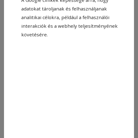
adatokat tároljanak és felhasználjanak
analitikai célokra, például a felhasználói
interakciók és a webhely teljesítményének
Fotó: RMDSZ
követésére.
Állítsa be, hogy a Google-
találatokban a Hargita Népe elöl
legyen!
Meghalt Takács Csaba, az RMDSZ egykori
ügyvezető elnöke, a Communitas Alapítvány
elnöke – közölte közösségi oldalán Kelemen
Hunor szövetségi elnök.
„Sokan, nagyon sokan tudták, ki ő, de még