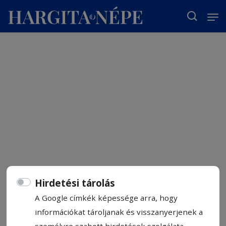
T
Hirdetési tárolás
A Google címkék képessége arra, hogy
információkat tároljanak és visszanyerjenek a
személyre szabott hirdetések szolgálata