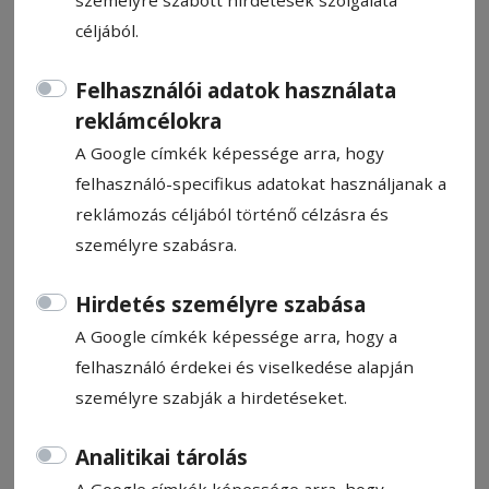
céljából.
Felhasználói adatok használata
reklámcélokra
Elhunyt Takács Csaba, az
A Google címkék képessége arra, hogy
RMDSZ volt ügyvezető elnöke
felhasználó-specifikus adatokat használjanak a
reklámozás céljából történő célzásra és
személyre szabásra.
HN-információ
2026. május 2., 8:27
Becsült olvasási idő: 1 perc
Hirdetés személyre szabása
A Google címkék képessége arra, hogy a
felhasználó érdekei és viselkedése alapján
személyre szabják a hirdetéseket.
Analitikai tárolás
A Google címkék képessége arra, hogy