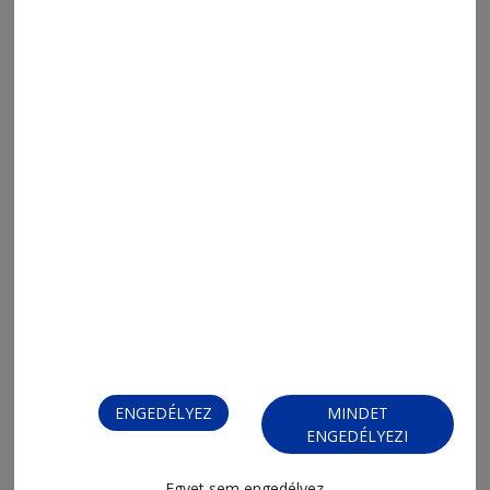
2026. július 24., 12:03
Bölcsődéket avattak Csíkbánkfalván
és Siménfalván
2026. július 22., 10:34
CSOMÓS ANDRÁS
2026. július 22., 10:31
UGRON SZABOLCS
ENGEDÉLYEZ
MINDET
ENGEDÉLYEZI
Egyet sem engedélyez