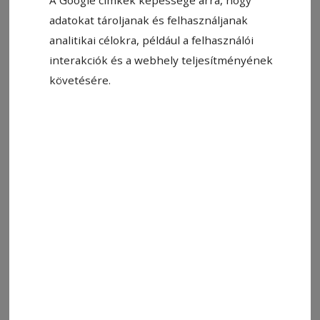
adatokat tároljanak és felhasználjanak
analitikai célokra, például a felhasználói
interakciók és a webhely teljesítményének
követésére.
Állítsa be, hogy a Google-
találatokban a Hargita Népe elöl
legyen!
– Azt hiszem, az asszony alzheimeres lett. Azt
mondja, nem emlékszik, hogy mit csípett
bennem.
Címkék:
napipara
ParaPista
humor