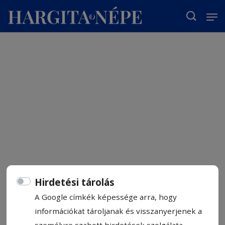
T
Hirdetési tárolás
A Google címkék képessége arra, hogy
információkat tároljanak és visszanyerjenek a
személyre szabott hirdetések szolgálata