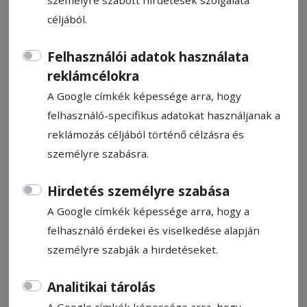
céljából.
Felhasználói adatok használata
reklámcélokra
Napi Para
A Google címkék képessége arra, hogy
felhasználó-specifikus adatokat használjanak a
Para Pista
reklámozás céljából történő célzásra és
2026. április 1., 8:06
személyre szabásra.
Hirdetés személyre szabása
A Google címkék képessége arra, hogy a
felhasználó érdekei és viselkedése alapján
személyre szabják a hirdetéseket.
Analitikai tárolás
A Google címkék képessége arra, hogy