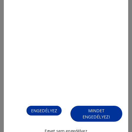
2026. augusztus 4., 18:38
Csak Adjon Egy Telefont S.R.L.
2026. augusztus 4., 8:00
ENGEDÉLYEZ
MINDET
Napi Para
ENGEDÉLYEZI
Egyet sem engedélyez