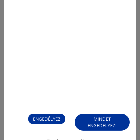
2026. augusztus 6., 8:13
Napi Para
2026. augusztus 5., 8:03
ENGEDÉLYEZ
MINDET
Napi Para
ENGEDÉLYEZI