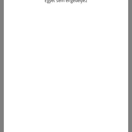
Egyet sem engedélyez
2026. augusztus 4., 21:40
Blöff
MENÜ
FRISS
NAPI PARA
ORSZÁG-VILÁG
ÁRUHÁZ