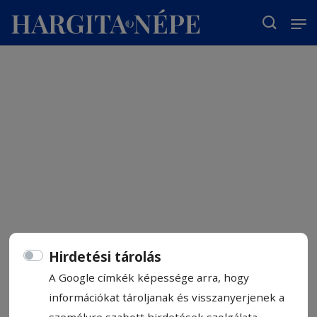
T
Hirdetési tárolás
A Google címkék képessége arra, hogy
információkat tároljanak és visszanyerjenek a
személyre szabott hirdetések szolgálata