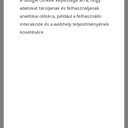
adatokat tároljanak és felhasználjanak
analitikai célokra, például a felhasználói
interakciók és a webhely teljesítményének
követésére.
Állítsa be, hogy a Google-
találatokban a Hargita Népe elöl
legyen!
– Hogyan töltötted a szilvesztert?
– Nem tudom, még nem mondták el.
Címkék:
napipara
ParaPista
humor