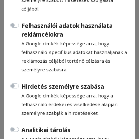
céljából.
Felhasználói adatok használata
reklámcélokra
Napi Para
A Google címkék képessége arra, hogy
felhasználó-specifikus adatokat használjanak a
Para Pista
reklámozás céljából történő célzásra és
2026. január 5., 8:05
személyre szabásra.
Hirdetés személyre szabása
A Google címkék képessége arra, hogy a
felhasználó érdekei és viselkedése alapján
személyre szabják a hirdetéseket.
Analitikai tárolás
A Google címkék képessége arra, hogy