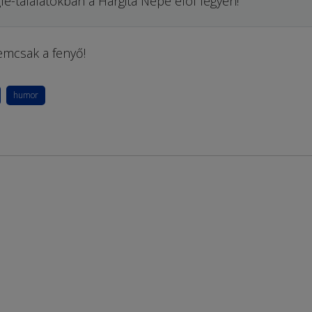
le-találatokban a Hargita Népe elöl legyen!
emcsak a fenyő!
humor