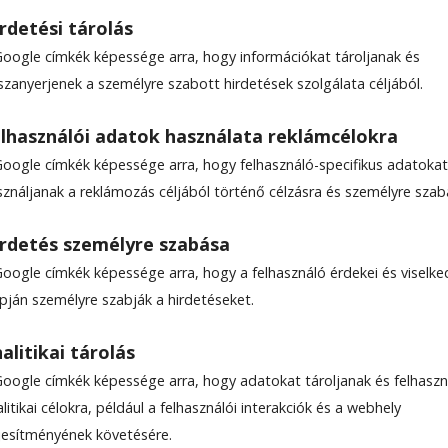
rdetési tárolás
Google címkék képessége arra, hogy információkat tároljanak és
szanyerjenek a személyre szabott hirdetések szolgálata céljából.
lhasználói adatok használata reklámcélokra
Google címkék képessége arra, hogy felhasználó-specifikus adatokat
sználjanak a reklámozás céljából történő célzásra és személyre szab
rdetés személyre szabása
Google címkék képessége arra, hogy a felhasználó érdekei és viselk
apján személyre szabják a hirdetéseket.
alitikai tárolás
Google címkék képessége arra, hogy adatokat tároljanak és felhaszn
litikai célokra, például a felhasználói interakciók és a webhely
ljesítményének követésére.