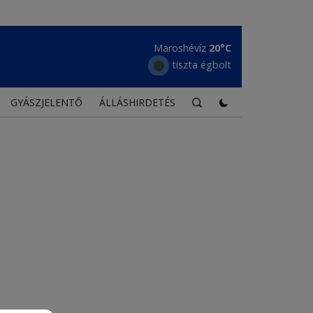
Maroshévíz
20°C
tiszta égbolt
GYÁSZJELENTŐ
ÁLLÁSHIRDETÉS