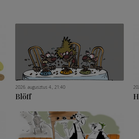
2026. augusztus 4., 21:40
20
Blöff
H