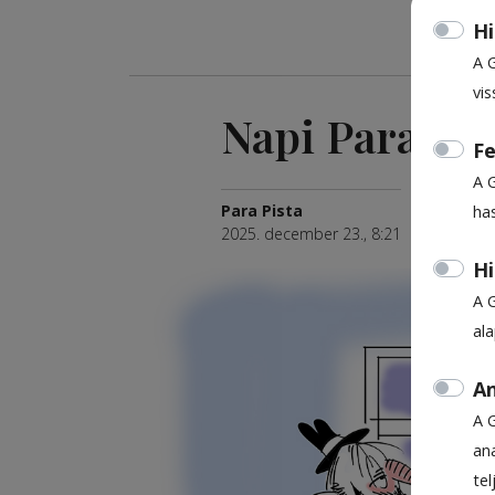
Hi
A 
vis
Napi Para
Fe
A 
Para Pista
ha
2025. december 23., 8:21
Hi
A 
al
An
A 
ana
te