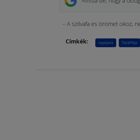
Állítsa be, hogy a Goog
– A szilvafa es örömet okoz, n
Címkék:
napipara
ParaPista