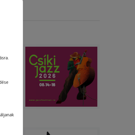
ásra.
edése
áljanak