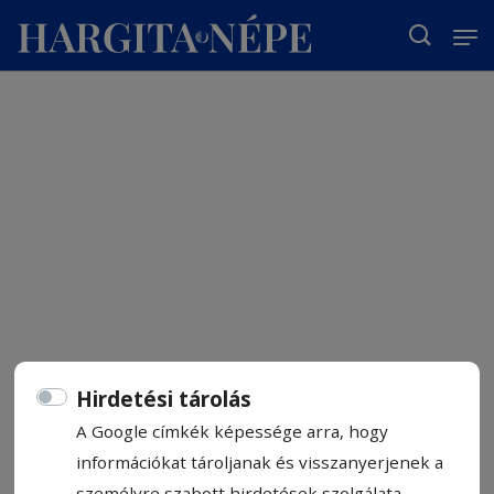
T
Hirdetési tárolás
A Google címkék képessége arra, hogy
információkat tároljanak és visszanyerjenek a
személyre szabott hirdetések szolgálata