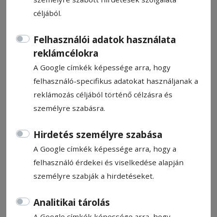
céljából.
Felhasználói adatok használata
reklámcélokra
Napi Para
A Google címkék képessége arra, hogy
felhasználó-specifikus adatokat használjanak a
Para Pista
reklámozás céljából történő célzásra és
2025. november 11., 8:27
személyre szabásra.
Hirdetés személyre szabása
A Google címkék képessége arra, hogy a
felhasználó érdekei és viselkedése alapján
személyre szabják a hirdetéseket.
Analitikai tárolás
A Google címkék képessége arra, hogy