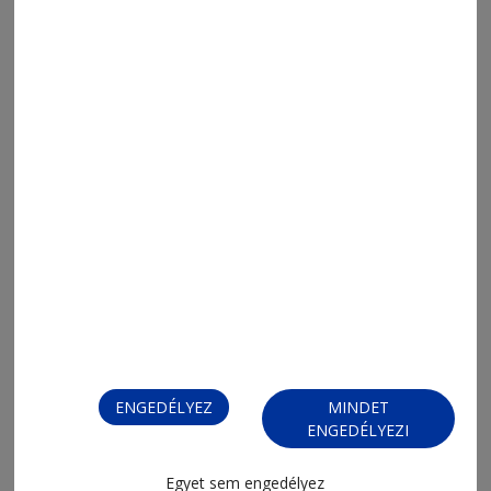
2026. augusztus 5., 8:03
Napi Para
2026. augusztus 4., 21:40
ENGEDÉLYEZ
MINDET
Blöff
ENGEDÉLYEZI
Egyet sem engedélyez