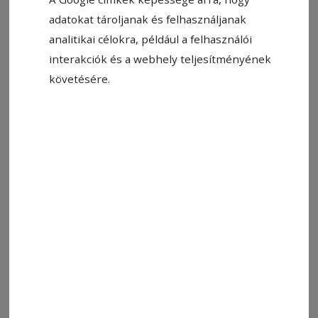
adatokat tároljanak és felhasználjanak
analitikai célokra, például a felhasználói
interakciók és a webhely teljesítményének
Fotó: Para Pista
követésére.
Állítsa be, hogy a Google-
találatokban a Hargita Népe elöl
legyen!
– Tudode, fijam, nem mindenki szeret, de nem
es számitt mindenki!
Címkék:
napipara
ParaPista
humor