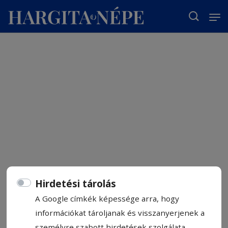
T
Hirdetési tárolás
A Google címkék képessége arra, hogy
információkat tároljanak és visszanyerjenek a
személyre szabott hirdetések szolgálata