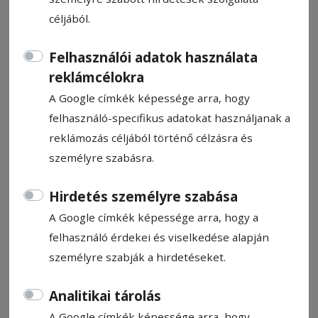
céljából.
Felhasználói adatok használata
reklámcélokra
Te Pista, a Csürke a pálinkát
A Google címkék képessége arra, hogy
mind megitta!
felhasználó-specifikus adatokat használjanak a
reklámozás céljából történő célzásra és
személyre szabásra.
Para Pista
2025. május 19., 9:16
Hirdetés személyre szabása
A Google címkék képessége arra, hogy a
felhasználó érdekei és viselkedése alapján
személyre szabják a hirdetéseket.
Analitikai tárolás
A Google címkék képessége arra, hogy