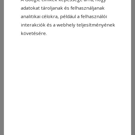
adatokat tároljanak és felhasználjanak
analitikai célokra, például a felhasználói
interakciók és a webhely teljesítményének
követésére.
Állítsa be, hogy a Google-
találatokban a Hargita Népe elöl
legyen!
– Mongya, Están, teccike az új kendőm?
– Most sietek, Véri, nincs időm veszekedni!
Címkék:
humor
karikatúra
ParaPista