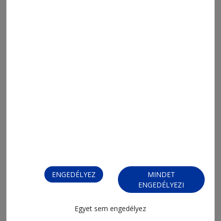
2026. augusztus 6., 18:11
Ha én téma volnék
2026. augusztus 6., 8:13
ENGEDÉLYEZ
MINDET
Napi Para
ENGEDÉLYEZI
Egyet sem engedélyez