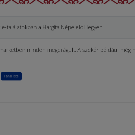
le-találatokban a Hargita Népe elöl legyen!
marketben minden megdrágult. A szekér például még m
ParaPista