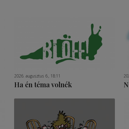
2026. augusztus 6., 18:11
20
Ha én téma volnék
N