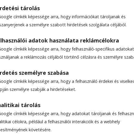
rdetési tárolás
Google címkék képessége arra, hogy információkat tároljanak és
szanyerjenek a személyre szabott hirdetések szolgálata céljából.
ajzol, mindig Csürkét
lhasználói adatok használata reklámcélokra
Google címkék képessége arra, hogy felhasználó-specifikus adatokat
sználjanak a reklámozás céljából történő célzásra és személyre szab
rdetés személyre szabása
Google címkék képessége arra, hogy a felhasználó érdekei és viselk
apján személyre szabják a hirdetéseket.
alitikai tárolás
Google címkék képessége arra, hogy adatokat tároljanak és felhaszn
litikai célokra, például a felhasználói interakciók és a webhely
ljesítményének követésére.