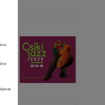
ásra.
edése
áljanak