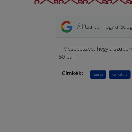
Állítsa be, hogy a Goog
– Mesebeszéd, hogy a szuper
50 bani!
Címkék:
humor
karikatúra