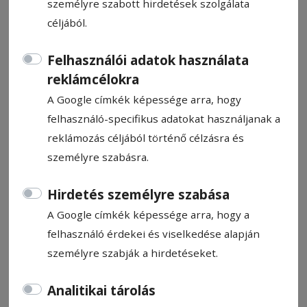
személyre szabott hirdetések szolgálata
céljából.
Felhasználói adatok használata
reklámcélokra
Para
A Google címkék képessége arra, hogy
felhasználó-specifikus adatokat használjanak a
Para Pista
reklámozás céljából történő célzásra és
2023. június 21., 9:18
személyre szabásra.
Becsült olvasási idő: Kevesebb mint egy perc
Hirdetés személyre szabása
A Google címkék képessége arra, hogy a
felhasználó érdekei és viselkedése alapján
személyre szabják a hirdetéseket.
Analitikai tárolás