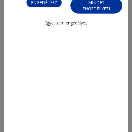
ENGEDÉLYEZ
MINDET
2026. augusztus 4., 18:38
ENGEDÉLYEZI
Csak Adjon Egy Telefont S.R.L.
Egyet sem engedélyez
2026. augusztus 4., 8:00
Napi Para