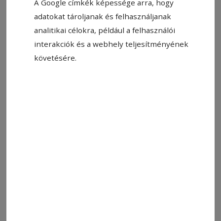
A Google címkék képessége arra, hogy
adatokat tároljanak és felhasználjanak
analitikai célokra, például a felhasználói
interakciók és a webhely teljesítményének
követésére.
Állítsa be, hogy a Google-
találatokban a Hargita Népe elöl
legyen!
– Asszonyom, a pénze csurom víz!
– Igen, a férjem nagyon sírt, amikor ideadta
nekem.