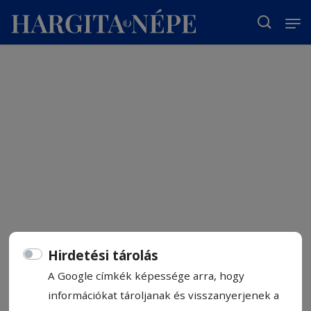
T
Hirdetési tárolás
A Google címkék képessége arra, hogy
információkat tároljanak és visszanyerjenek a