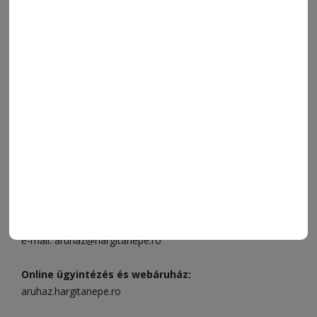
SPORT
ESEMÉNYNAPTÁR
SZÍNES
IMPRESSZUM
VIDEÓ
MÉDIAAJÁNLAT
FÓRUM
JÁTÉKSZABÁLYZAT
ELÉRHETŐSÉGEK
Ügyfélszolgálat (apróhirdetések, előfizetések)
Csíkszereda üzlet:
Csíki Mozi épülete
, telefon:
0728 001
496
Csíkszereda szerkesztőség:
Márton Áron utca 21. szám
Székelyudvarhely:
Vár utca 5 szám
, telefon:
0738 823 219
e-mail:
aruhaz@hargitanepe.ro
Online ügyintézés és webáruház:
aruhaz.hargitanepe.ro