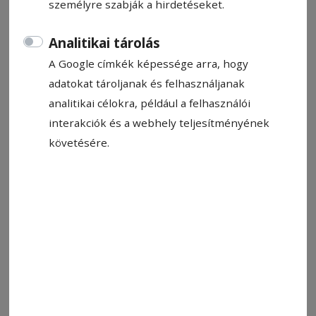
személyre szabják a hirdetéseket.
Analitikai tárolás
A Google címkék képessége arra, hogy
adatokat tároljanak és felhasználjanak
analitikai célokra, például a felhasználói
interakciók és a webhely teljesítményének
követésére.
Idős férfi sétál Székelyudvarhelyen. Öregedik a társadalom
Fotó: Hodgyai István
Állítsa be, hogy a Google-
találatokban a Hargita Népe elöl
legyen!