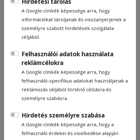
Hirdetési tárolás
A Google címkék képessége arra, hogy
információkat tároljanak és visszanyerjenek a
személyre szabott hirdetések szolgálata
céljából.
Az Unió népessége nőtt,
Romániáé csökkent
Felhasználói adatok használata
reklámcélokra
Miközben az Európai Unió népessége nőtt
A Google címkék képessége arra, hogy
az elmúlt húsz évben, Románia lakossága
felhasználó-specifikus adatokat használjanak a
mintegy kétmillió fővel csökkent, az ország
reklámozás céljából történő célzásra és
pedig az EU egyik leggyorsabban öregedő
személyre szabásra.
társadalmává vált az Eurostat szerint.
Hirdetés személyre szabása
Kiss Előd-Gergely
A Google címkék képessége arra, hogy a
2026. május 22., 19:18
felhasználó érdekei és viselkedése alapján