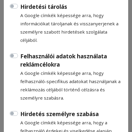
Hirdetési tárolás
A Google címkék képessége arra, hogy
információkat tároljanak és visszanyerjenek a
személyre szabott hirdetések szolgálata
Hazai pályán húzták be a
céljából.
negyediket
Felhasználói adatok használata
reklámcélokra
Szezonbeli negyedik sikerét aratta kedden
délután a Gyergyószentmiklósi ISK-VSK
A Google címkék képessége arra, hogy
Antares Liga 1-es férfi kosárlabdacsapata.
felhasználó-specifikus adatokat használjanak a
Kercsó Zoltán tanítványai a Craiova
reklámozás céljából történő célzásra és
együttese fölött diadalmaskodtak.
személyre szabásra.
Hirdetés személyre szabása
Farkas Endre
2025. február 27., 11:49
A Google címkék képessége arra, hogy a
felhasználó érdekei és viselkedése alapján