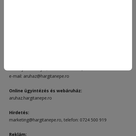
FÓRUM
JÁTÉKSZABÁLYZAT
ELÉRHETŐSÉGEK
Ügyfélszolgálat (apróhirdetések, előfizetések)
Csíkszereda üzlet:
Csíki Mozi épülete
, telefon:
0728 001
496
Csíkszereda szerkesztőség:
Márton Áron utca 21. szám
Székelyudvarhely:
Vár utca 5 szám
, telefon:
0738 823 219
e-mail:
aruhaz@hargitanepe.ro
Online ügyintézés és webáruház:
aruhaz.hargitanepe.ro
Hirdetés:
marketing@hargitanepe.ro
, telefon:
0724 500 919
Reklám: