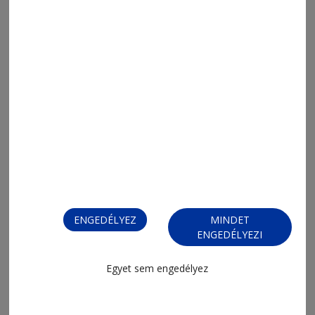
2026. május 4., 12:02
Mozgalmas idény volt
ENGEDÉLYEZ
MINDET
ENGEDÉLYEZI
Egyet sem engedélyez
2026. április 27., 11:08