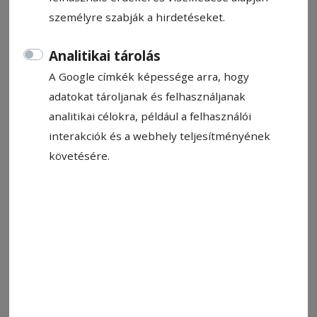
személyre szabják a hirdetéseket.
Analitikai tárolás
A Google címkék képessége arra, hogy
adatokat tároljanak és felhasználjanak
analitikai célokra, például a felhasználói
interakciók és a webhely teljesítményének
követésére.
Visszatértek a győzelem útjára a gyergyói kosarasok
Fotó: ISk-VSK Gyergyó
Állítsa be, hogy a Google-
találatokban a Hargita Népe elöl
legyen!