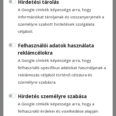
Hirdetési tárolás
A Google címkék képessége arra, hogy
információkat tároljanak és visszanyerjenek a
személyre szabott hirdetések szolgálata
céljából.
Tüdőgyógyászat kéthetente
Felhasználói adatok használata
Március 19-től kéthetente tüdőgyó­gyászati
reklámcélokra
szakrendelés is elérhető a Szentegyházi
A Google címkék képessége arra, hogy
Egészségügyi Központban.
felhasználó-specifikus adatokat használjanak a
reklámozás céljából történő célzásra és
Tankó Éva-Eliza
személyre szabásra.
2026. március 17., 11:09
Hirdetés személyre szabása
A Google címkék képessége arra, hogy a
felhasználó érdekei és viselkedése alapján