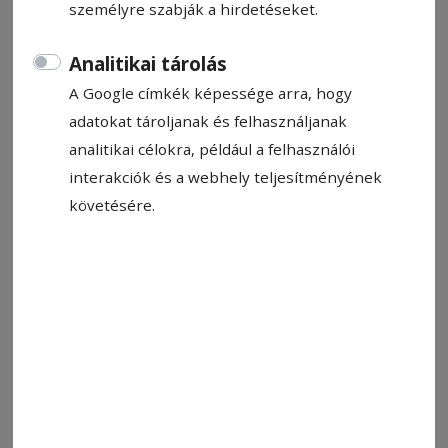
személyre szabják a hirdetéseket.
Analitikai tárolás
A Google címkék képessége arra, hogy
adatokat tároljanak és felhasználjanak
analitikai célokra, például a felhasználói
interakciók és a webhely teljesítményének
követésére.
A Szentegyházi Egészségügyi Központ. Több lehetőség
Fotó: Tankó Éva-Eliza
Állítsa be, hogy a Google-
találatokban a Hargita Népe elöl
legyen!
Kéthetente csütörtökönként tüdőgyógyászati