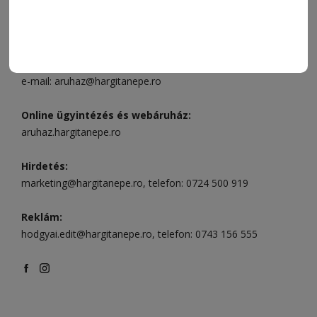
Csíkszereda üzlet:
Csíki Mozi épülete
, telefon:
0728 001
496
Csíkszereda szerkesztőség:
Márton Áron utca 21. szám
Székelyudvarhely:
Vár utca 5 szám
, telefon:
0738 823 219
e-mail:
aruhaz@hargitanepe.ro
Online ügyintézés és webáruház:
aruhaz.hargitanepe.ro
Hirdetés:
marketing@hargitanepe.ro
, telefon:
0724 500 919
Reklám:
hodgyai.edit@hargitanepe.ro
, telefon:
0743 156 555