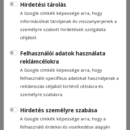
Hirdetési tárolás
A Google címkék képessége arra, hogy
információkat tároljanak és visszanyerjenek a
személyre szabott hirdetések szolgálata
Toró tarolt
céljából.
Felhasználói adatok használata
A Székelyudvarhelyi ISK fiúcsapata
reklámcélokra
megvédte baj­noki címét, Toró Dávid három
arany- és egy ezüst­éremmel zárta az U15-
A Google címkék képessége arra, hogy
ös országos asztalitenisz-bajnokság döntő
felhasználó-specifikus adatokat használjanak a
tornáját, amelyen az udvarhelyi klub
reklámozás céljából történő célzásra és
játékosai szinte minden versenyszámban
személyre szabásra.
meghatározó szerepet játszottak.
Hirdetés személyre szabása
Szász Csaba
A Google címkék képessége arra, hogy a
2026. május 28., 9:02
felhasználó érdekei és viselkedése alapján