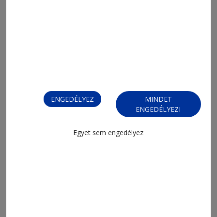
2026. július 14., 6:02
Sinner címvédése
ENGEDÉLYEZ
MINDET
ENGEDÉLYEZI
Egyet sem engedélyez
2026. július 13., 10:33
Homokba írt sikerek