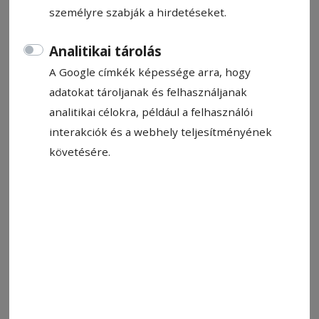
személyre szabják a hirdetéseket.
Analitikai tárolás
A Google címkék képessége arra, hogy
adatokat tároljanak és felhasználjanak
analitikai célokra, például a felhasználói
interakciók és a webhely teljesítményének
követésére.
Toró Dávid koncentrál a labdára az egyéni döntőben.
Éremhalmozó
Fotó: Hodgyai István
Állítsa be, hogy a Google-
találatokban a Hargita Népe elöl
legyen!