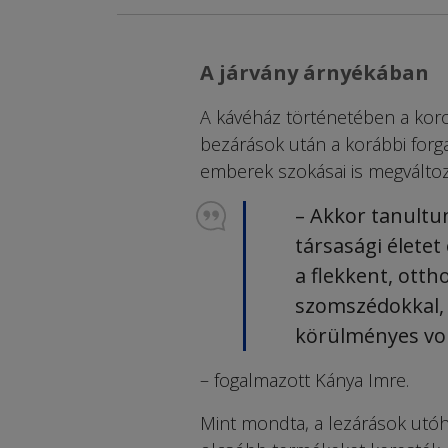
A járvány árnyékában
A kávéház történetében a koro
bezárások után a korábbi forga
emberek szokásai is megváltoz
– Akkor tanult
társasági életet
a flekkent, otth
szomszédokkal,
körülményes vo
– fogalmazott Kánya Imre.
Mint mondta, a lezárások utó