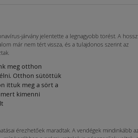
navírus-járvány jelentette a legnagyobb törést. A hoss
lom már nem tért vissza, és a tulajdonos szerint az
tak.
unk meg otthon
 élni. Otthon sütöttük
on ittuk meg a sört a
 mert kimenni
lt
hatásai érezhetőek maradtak. A vendégek mindinkább a