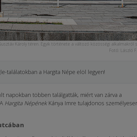
Gusztáv Károly téren. Egyik története a változó közösségi alkalmakról 
Fotó: László 
le-találatokban a Hargita Népe elöl legyen!
t napokban többen találgatták, miért van zárva a
 A
Hargita Népének
Kánya Imre tulajdonos személyese
 utcában