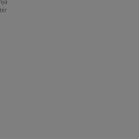
nya
tér