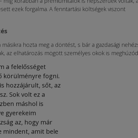
 míg korábban a prémiumitalok is népszerűek voltak, 
sett ezek forgalma. A fenntartási költségek viszont
tés
 másikra hozta meg a döntést, s bár a gazdasági nehé
ak, az elhatározás mögött személyes okok is meghúzód
 a felelősséget
ő körülményre fogni.
s hozzájárult, sőt, az
z. Sok volt ez a
özben máshol is
tve gyerekeim
azság az, hogy már
 mindent, amit bele