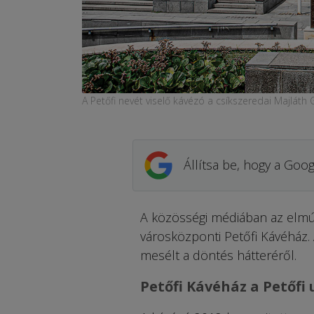
A Petőfi nevét viselő kávézó a csíkszeredai Majláth 
Állítsa be, hogy a Goog
A közösségi médiában az elmúl
városközponti Petőfi Kávéház.
mesélt a döntés hátteréről.
Petőfi Kávéház a Petőfi