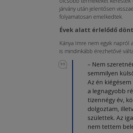
olcsóbb termékeket keresték –
járvány után jelentősen visszae
folyamatosan emelkedtek.
Évek alatt érlelődő dön
Kánya Imre nem egyik napról a
is mindinkább érezhetővé vált
– Nem szeretném
semmilyen küls
Az én kiégésem i
a legnagyobb rés
tizennégy év, k
dolgoztam, ille
születtek. Az ig
nem tettem bele