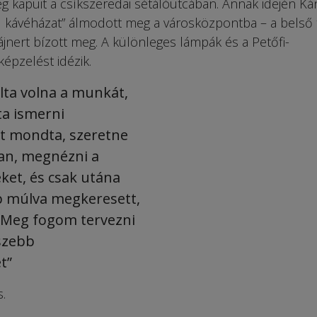
g kapuit a csíkszeredai sétálóutcában. Annak idején Ká
 kávéházat” álmodott meg a városközpontba – a belső 
zájnert bízott meg. A különleges lámpák és a Petőfi-
épzelést idézik.
alta volna a munkát,
a ismerni
zt mondta, szeretne
ban, megnézni a
ket, és csak utána
p múlva megkeresett,
„Meg fogom tervezni
szebb
t”
.