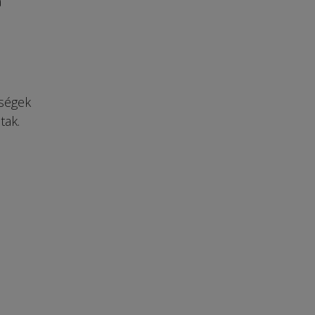
a
zségek
tak.