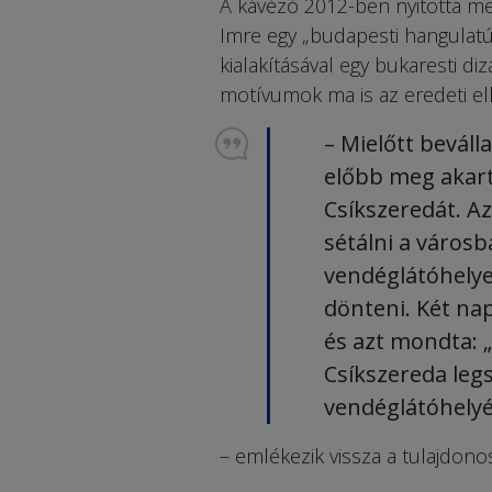
A kávézó 2012-ben nyitotta me
Imre egy „budapesti hangulatú
kialakításával egy bukaresti di
motívumok ma is az eredeti elk
– Mielőtt beváll
előbb meg akart
Csíkszeredát. A
sétálni a város
vendéglátóhelye
dönteni. Két na
és azt mondta: 
Csíkszereda leg
vendéglátóhelyé
– emlékezik vissza a tulajdonos