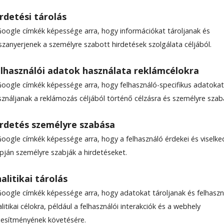
rdetési tárolás
Google címkék képessége arra, hogy információkat tároljanak és
szanyerjenek a személyre szabott hirdetések szolgálata céljából.
után bezárt a Petőfi
lhasználói adatok használata reklámcélokra
szeredában
Google címkék képessége arra, hogy felhasználó-specifikus adatokat
sználjanak a reklámozás céljából történő célzásra és személyre szab
ég a helyükön lógnak, a Petőfi-idézet is ott van 
rdetés személyre szabása
znak. Tizennégy év után bezárt a csíkszeredai Pe
Google címkék képessége arra, hogy a felhasználó érdekei és viselk
onos szerint a döntés mögött nem egyetlen ok áll
apján személyre szabják a hirdetéseket.
a: a koronavírus-járvány utóhatásai, a megválto
vekvő költségek és a kiégés egyaránt szerepet
alitikai tárolás
Google címkék képessége arra, hogy adatokat tároljanak és felhaszn
litikai célokra, például a felhasználói interakciók és a webhely
ljesítményének követésére.