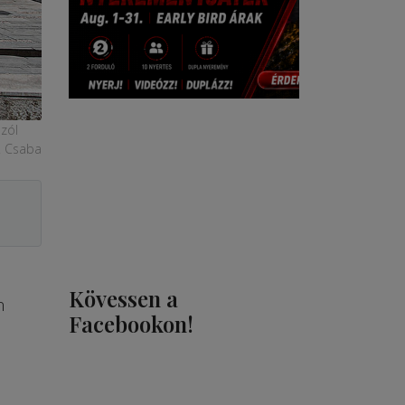
szól
F. Csaba
Kövessen a
n
Facebookon!