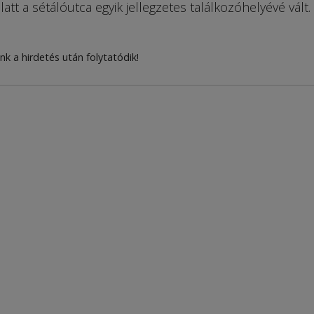
latt a sétálóutca egyik jellegzetes találkozóhelyévé vált.
nk a hirdetés után folytatódik!