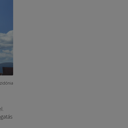
zidónia
l.
ogatás