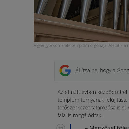
A gyergyócsomafalvi templom orgonája. Átépítik a r
Állítsa be, hogy a Goog
Az elmúlt évben kezdődött el 
templom tornyának felújítása: 
tetőszerkezet tatarozása is s
falai is rongálódtak.
– Megközelítőle