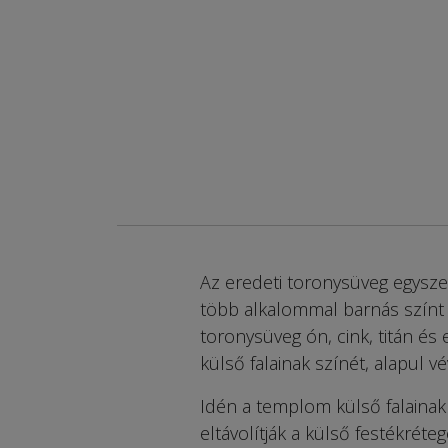
Az eredeti toronysüveg egysz
több alkalommal barnás színt a
torony­süveg ón, cink, titán é
külső falainak színét, alapul vé
Idén a templom külső falainak
eltávolítják a külső festékréteg