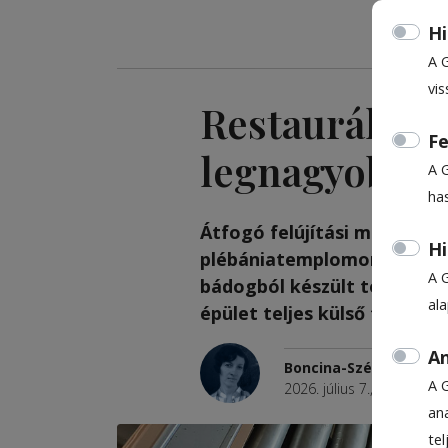
Hi
A 
vis
Restaurálják
Fe
legnagyobb o
A 
ha
Átfogó felújítási munkálato
Hi
plébániatemplomon és a ve
A 
bádogból készült toronysüv
al
épület teljes külső tataroz
An
Boncina-Székely Szidó
A 
2026. július 7., 14:37
ana
te