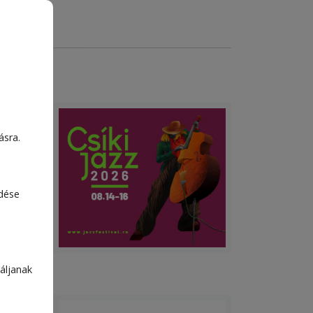
ásra.
s Pál
edése
az
t.
áljanak