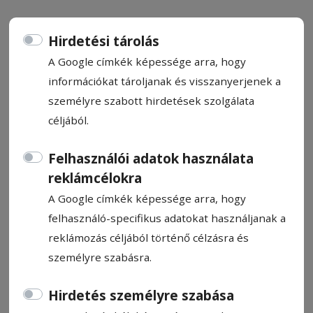
Hirdetési tárolás
A Google címkék képessége arra, hogy
információkat tároljanak és visszanyerjenek a
Parkoló helyett park
személyre szabott hirdetések szolgálata
céljából.
Látványosan megváltozott a csíkszeredai
Nagyrét utcai ifjúsági tömbházak melletti
Felhasználói adatok használata
terület arculata – a korábban alkalmi
reklámcélokra
parkolóként használt övezet fokozatosan
A Google címkék képessége arra, hogy
zöld közösségi térré alakul át.
felhasználó-specifikus adatokat használjanak a
reklámozás céljából történő célzásra és
Vlaicu Lajos
személyre szabásra.
2026. június 2., 13:32
Hirdetés személyre szabása