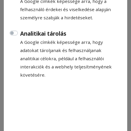
A Google címkék képessége arra, hogy a
felhasználó érdekei és viselkedése alapján
személyre szabják a hirdetéseket.
Analitikai tárolás
A Google címkék képessége arra, hogy
adatokat tároljanak és felhasználjanak
analitikai célokra, például a felhasználói
interakciók és a webhely teljesítményének
Dolgoznak a Nagyrét utcai ANL-tömbházak melletti területen.
követésére.
Zöld közösségi térré alakul át
Fotó: László F. Csaba
Állítsa be, hogy a Google-
találatokban a Hargita Népe elöl
legyen!