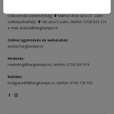
Csíkszereda üzlet:
Csíki Mozi épülete
, telefon:
0728 001
496
Csíkszereda szerkesztőség:
Márton Áron utca 21. szám
Székelyudvarhely:
Vár utca 5 szám
, telefon:
0738 823 219
e-mail:
aruhaz@hargitanepe.ro
Online ügyintézés és webáruház:
aruhaz.hargitanepe.ro
Hirdetés:
marketing@hargitanepe.ro
, telefon:
0724 500 919
Reklám:
hodgyai.edit@hargitanepe.ro
, telefon:
0743 156 555