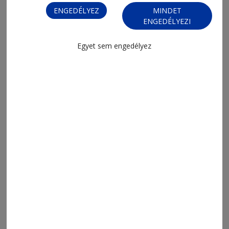
víz nélkül, van, ahol áram sincs
ENGEDÉLYEZ
MINDET
ENGEDÉLYEZI
Egyet sem engedélyez
2026. augusztus 7., 12:04
Hamarosan birtokba veszi a város a
Csillagvizsgálót