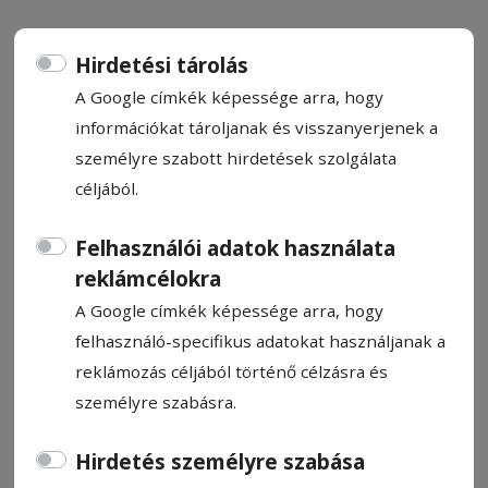
Hirdetési tárolás
A Google címkék képessége arra, hogy
információkat tároljanak és visszanyerjenek a
Megszavazták a helyi
személyre szabott hirdetések szolgálata
pályázatok keretösszegeit
céljából.
Egy kivétellel kurtábbra szabták az idei évre
Felhasználói adatok használata
vonatkozó helyi pályázatok keretösszegeit
reklámcélokra
Székelyudvarhelyen. Emellett több
A Google címkék képessége arra, hogy
finanszírozás előtt álló projektről,
felhasználó-specifikus adatokat használjanak a
villanyhálózat-bővítésről és hivatali
reklámozás céljából történő célzásra és
átszervezésekről is döntött soros ülésén a
személyre szabásra.
helyi képviselő-testület.
Hirdetés személyre szabása
Pál Emil