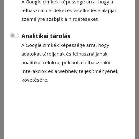
A Google címkék képessége arra, hogy a
2026. május 29., 14:38
felhasználó érdekei és viselkedése alapján
személyre szabják a hirdetéseket.
Analitikai tárolás
A Google címkék képessége arra, hogy
adatokat tároljanak és felhasználjanak
analitikai célokra, például a felhasználói
interakciók és a webhely teljesítményének
követésére.
Szavazás. Kevesebb jut az egyesületeknek és a sportkluboknak
Fotó: Hodgyai István
Állítsa be, hogy a Google-