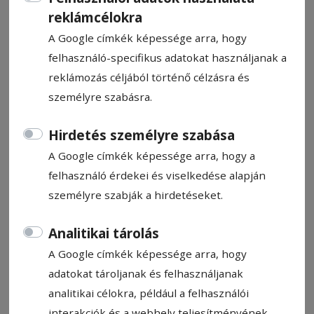
reklámcélokra
Asztalos Ágnes
A Google címkék képessége arra, hogy
2026. június 11., 11:29
felhasználó-specifikus adatokat használjanak a
reklámozás céljából történő célzásra és
személyre szabásra.
Hirdetés személyre szabása
A Google címkék képessége arra, hogy a
felhasználó érdekei és viselkedése alapján
személyre szabják a hirdetéseket.
Analitikai tárolás
A Google címkék képessége arra, hogy
adatokat tároljanak és felhasználjanak
analitikai célokra, például a felhasználói
Diákok mennek be egy székelyudvarhelyi iskola ajtaján. Marad-e
interakciók és a webhely teljesítményének