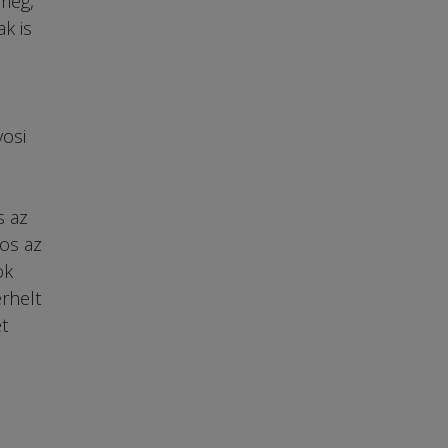
meg,
k is
vosi
s az
os az
ok
rhelt
t