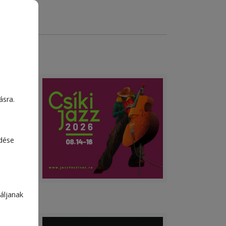
ásra.
edése
áljanak