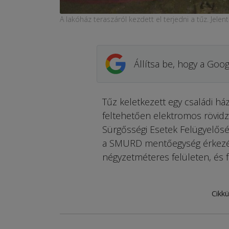
A lakóház teraszáról kezdett el terjedni a tűz. Jelen
Állítsa be, hogy a Goog
Tűz keletkezett egy családi há
feltehetően elektromos rövidz
Sürgősségi Esetek Felügyelősége
a SMURD mentőegység érkezése
négyzetméteres felületen, és f
Cikkü