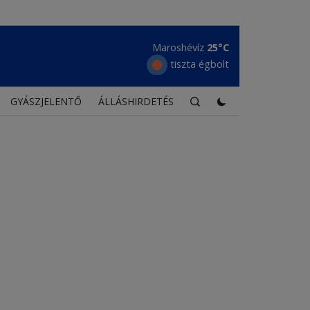
Borszék
22°C
tiszta égbolt
GYÁSZJELENTŐ
ÁLLÁSHIRDETÉS