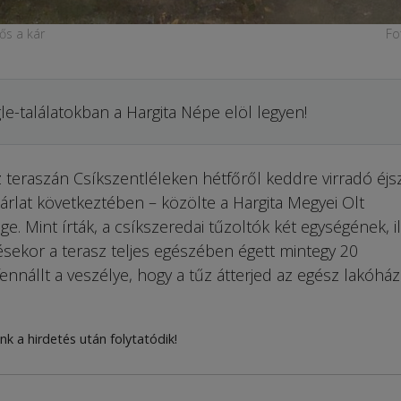
tős a kár
Fo
le-találatokban a Hargita Népe elöl legyen!
z teraszán Csík­szentléleken hétfőről keddre virradó éjs
árlat következtében – közölte a Hargita Megyei Olt
. Mint írták, a csíkszeredai tűzoltók két egységének, il
kor a terasz teljes egészében égett mintegy 20
ennállt a veszélye, hogy a tűz átterjed az egész lakóház
nk a hirdetés után folytatódik!