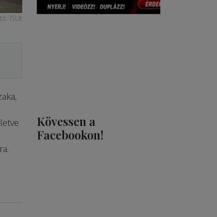
tó: ISUt
zaka,
Kövessen a
letve
Facebookon!
ra.