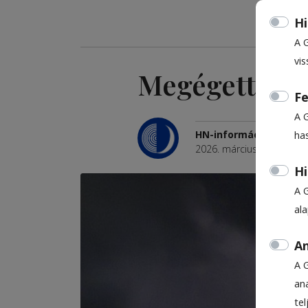
Hi
A 
vis
Megégett a t
Fe
A 
HN-információ
ha
2026. március 25., 7:09
Hi
A 
al
An
A 
ana
te