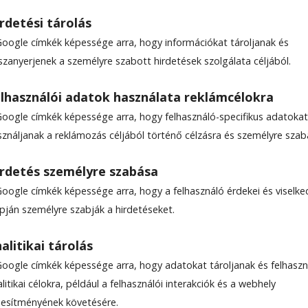
rdetési tárolás
Google címkék képessége arra, hogy információkat tároljanak és
szanyerjenek a személyre szabott hirdetések szolgálata céljából.
ulajdonos keze
lhasználói adatok használata reklámcélokra
Google címkék képessége arra, hogy felhasználó-specifikus adatokat
sználjanak a reklámozás céljából történő célzásra és személyre szab
rdetés személyre szabása
Google címkék képessége arra, hogy a felhasználó érdekei és viselk
apján személyre szabják a hirdetéseket.
alitikai tárolás
Google címkék képessége arra, hogy adatokat tároljanak és felhaszn
litikai célokra, például a felhasználói interakciók és a webhely
ljesítményének követésére.