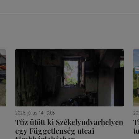
2026. július 14., 9:05
202
Tűz ütött ki Székelyudvarhelyen
T
egy Függetlenség utcai
t