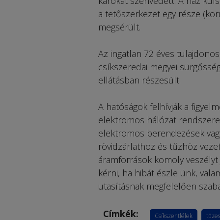
károkat szenvedett. A ház kül
a tetőszerkezet egy része (kör
megsérült.
Az ingatlan 72 éves tulajdonos
csíkszeredai megyei sürgősségi
ellátásban részesült.
A hatóságok felhívják a figye
elektromos hálózat rendszeres
elektromos berendezések vagy 
rövidzárlathoz és tűzhöz vezet
áramforrások komoly veszélyt 
kérni, ha hibát észlelünk, val
utasításnak megfelelően szab
Címkék:
Csíkszentlélek
tűze