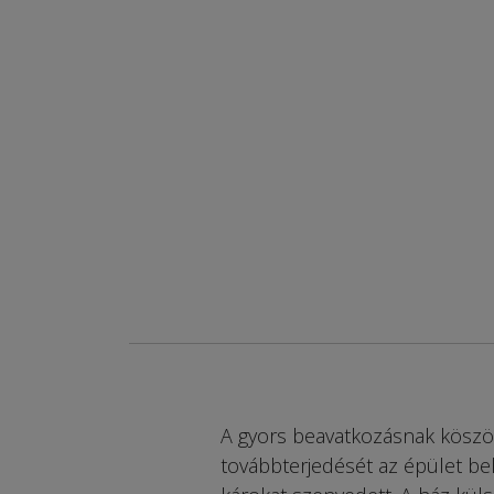
A gyors beavatkozásnak köszö
továbbterjedését az épület be