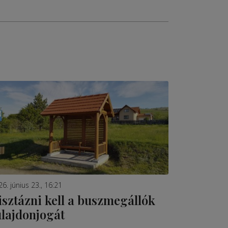
6. június 23., 16:21
isztázni kell a buszmegállók
ulajdonjogát