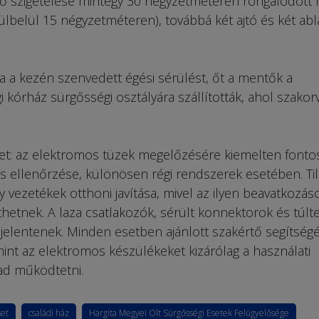
ső szigetelése mintegy 30 négyzetméteren rongálódott 
ülbelül 15 négyzetméteren), továbbá két ajtó és két abla
a a kezén szenvedett égési sérülést, őt a mentők a
 kórház sürgősségi osztályára szállították, ahol szakor
lmet: az elektromos tüzek megelőzésére kiemelten fonto
 ellenőrzése, különösen régi rendszerek esetében. Til
vezetékek otthoni javítása, mivel az ilyen beavatkozás
hetnek. A laza csatlakozók, sérült konnektorok és túlte
jelentenek. Minden esetben ajánlott szakértő segítségé
amint az elektromos készülékeket kizárólag a használati
ad működtetni.
set
családi ház
Hargita Megyei Olt Sürgősségi Esetek Felügyelősége