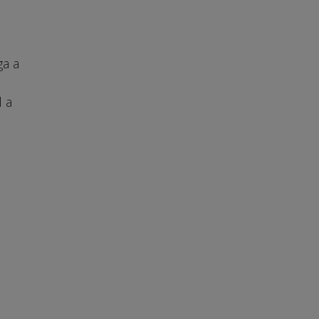
ga a
l a