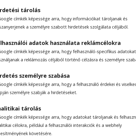
rdetési tárolás
Google címkék képessége arra, hogy információkat tároljanak és
szanyerjenek a személyre szabott hirdetések szolgálata céljából.
aját épületükben
lhasználói adatok használata reklámcélokra
Google címkék képessége arra, hogy felhasználó-specifikus adatokat
egi formájában az értelmi sérült fiatalok napköz
sználjanak a reklámozás céljából történő célzásra és személyre szab
 évvel ezelőtt létrejött intézménybe eddig egy i
gyermekek és nagykorú sérültek, de ezen a vonat
rdetés személyre szabása
tatni kell. A nem kívánt változások ellen tiltakoz
Google címkék képessége arra, hogy a felhasználó érdekei és viselk
rehozó Napsugár az esőben Egyesület. Az önkormá
apján személyre szabják a hirdetéseket.
etéseket folytatott az érintettekkel, végül a szül
tt irányba mozdul az ügy.
alitikai tárolás
Google címkék képessége arra, hogy adatokat tároljanak és felhaszn
nia
litikai célokra, például a felhasználói interakciók és a webhely
ljesítményének követésére.