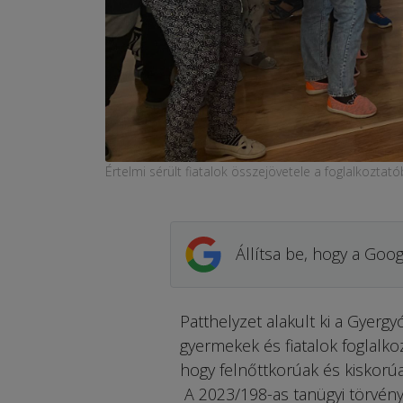
Értelmi sérült fiatalok összejövetele a foglalkozt
Állítsa be, hogy a Goog
Patthelyzet alakult ki a Gyer
gyermekek és fiatalok foglalko
hogy felnőttkorúak és kiskorú
A 2023/198-as tanügyi törvény