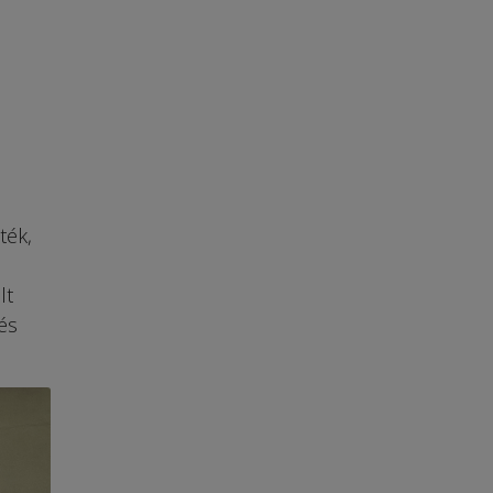
ték,
lt
és