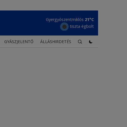
Gyergyószentmiklós
21°C
tiszta égbolt
GYÁSZJELENTŐ
ÁLLÁSHIRDETÉS