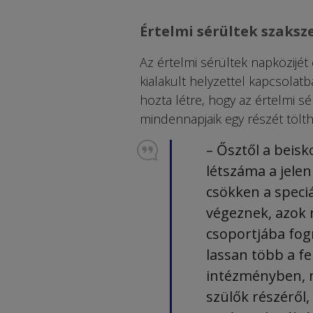
Értelmi sérültek szaksz
Az értelmi sérültek napközijét
kialakult helyzettel kapcsolat
hozta létre, hogy az értelmi sé
mindennapjaik egy részét tölth
– Ősztől a beis
létszáma a jelen
csökken a speciá
végeznek, azok 
csoportjába fog
lassan több a fe
intézményben, m
szülők részéről,