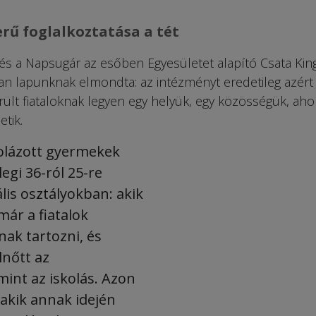
erű foglalkoztatása a tét
 és a Napsugár az esőben Egyesületet alapító Csata Kin
ban lapunknak elmondta: az intézményt eredetileg azért
rült fiataloknak legyen egy helyük, egy közösségük, aho
etik.
kolázott gyermekek
legi 36-ról 25-re
lis osztályokban: akik
már a fiatalok
nak tartozni, és
lnőtt az
int az iskolás. Azon
 akik annak idején