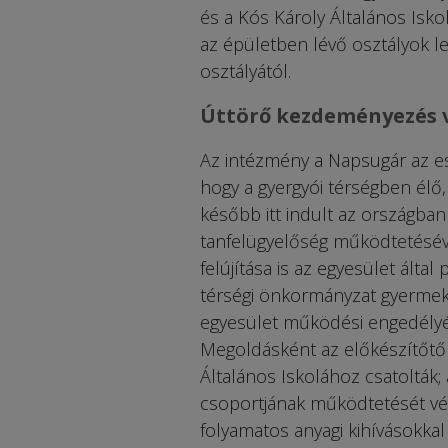
és a Kós Károly Általános Iskol
az épületben lévő osztályok l
osztályától.
Úttörő kezdeményezés v
Az intézmény a Napsugár az e
hogy a gyergyói térségben élő, f
később itt indult az országban
tanfelügyelőség működtetéséve
felújítása is az egyesület álta
térségi önkormányzat gyermekl
egyesület működési engedélyén
Megoldásként az előkészítőtől 
Általános Iskolához csatolták; 
csoportjának működtetését vég
folyamatos anyagi kihívásokka