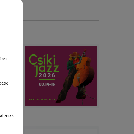
ije
ásra.
dőben
kozó
nak az
edése
nyzat
ők
áljanak