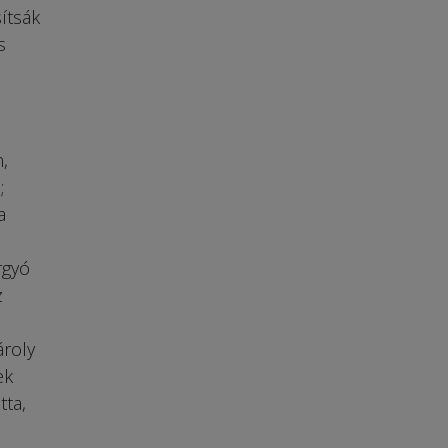
sítsák
s
,
;
a
rgyó
z
ároly
ek
tta,