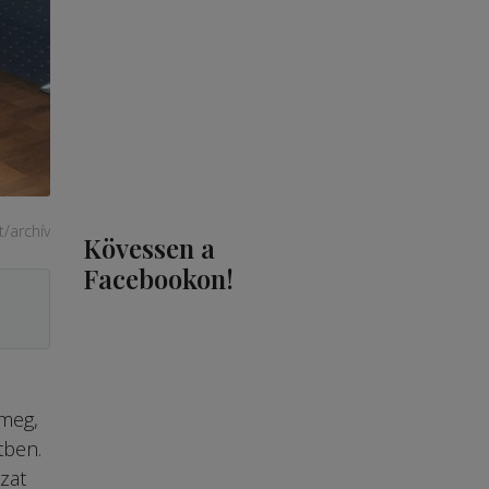
/archív
Kövessen a
Facebookon!
 meg,
tben.
zat