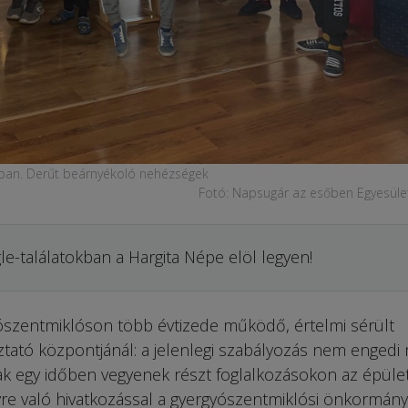
atóban. Derűt beárnyékoló nehézségek
Fotó: Napsugár az esőben Egyesület
le-találatokban a Hargita Népe elöl legyen!
gyószentmiklóson több évtizede működő, értelmi sérült
ztató központjánál: a jelenlegi szabályozás nem engedi
ak egy időben vegyenek részt foglalkozásokon az épüle
re való hivatkozással a gyergyószentmiklósi önkormány