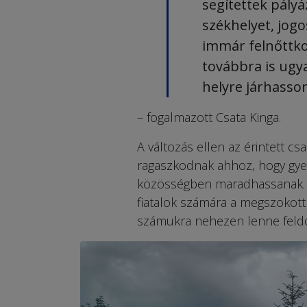
segítettek pályá
székhelyet, jogo
immár felnőttk
továbbra is ugy
helyre járhass
– fogalmazott Csata Kinga.
A változás ellen az érintett csa
ragaszkodnak ahhoz, hogy gye
közösségben maradhassanak. Ér
fiatalok számára a megszokott k
számukra nehezen lenne feld