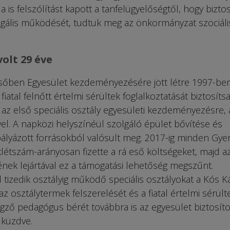
a is felszólítást kapott a tanfelügyelőségtől, hogy bizto
egális működését, tudtuk meg az önkormányzat szociáli
olt 29 éve
sőben Egyesület kezdeményezésére jött létre 1997-ben
iatal felnőtt értelmi sérültek foglalkoztatását biztosítsa
 az első speciális osztály egyesületi kezdeményezésre, 
l. A napközi helyszínéül szolgáló épület bővítése és
l pályázott forrásokból valósult meg. 2017-ig minden Gye
étszám-arányosan fizette a rá eső költségeket, majd a
ek lejártával ez a támogatási lehetőség megszűnt.
tizedik osztályig működő speciális osztályokat a Kós K
az osztálytermek felszerelését és a fiatal értelmi sérült
ző pedagógus bérét továbbra is az egyesület biztosíto
l küzdve.