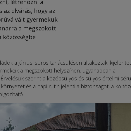
zni, létrehozni a
s az elvárás, hogy az
orúvá vált gyermekük
anarra a megszokott
on közösségbe
ládok a júniusi soros tanácsülésen tiltakoztak: kijelentet
rmekeik a megszokott helyszínen, ugyanabban a
velésük szerint a középsúlyos és súlyos értelmi sérü
örnyezet és a napi rutin jelenti a biztonságot, a költöz
olgozható.