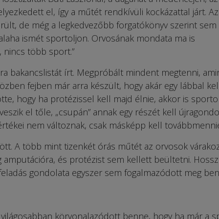
ezkedett el, így a műtét rendkívüli kockázattal járt. Az
rült, de még a legkedvezőbb forgatókönyv szerint sem
valaha ismét sportoljon. Orvosának mondata ma is
 nincs több sport.”
ra bakancslistát írt. Megpróbált mindent megtenni, ami
özben fejben már arra készült, hogy akár egy lábbal kel
tte, hogy ha protézissel kell majd élnie, akkor is sporto
veszik el tőle, „csupán” annak egy részét kell újragondol
 értékei nem változnak, csak másképp kell továbbmenni
t. A több mint tizenkét órás műtét az orvosok várakoz
g amputációra, és protézist sem kellett beültetni. Hoss
 a feladás gondolata egyszer sem fogalmazódott meg ben
 világosabban körvonalazódott benne, hogy ha már a s