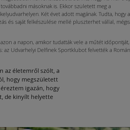
é továbbadni másoknak is. Ekkor született meg a
kely­udvarhelyen. Két évet adott magának. Tudta, hogy a
zás és saját felkészülése mellé pluszterhet vállal, mégi
zon a napon, amikor tudatták vele a műtét időpontját,
is: az Udvarhelyi Delfinek Sportklubot felvették a Romá
n az életemről szólt, a
ól, hogy megszületett
r éreztem igazán, hogy
, de kinyílt helyette