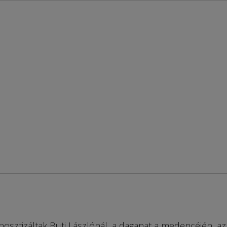
nosztizáltak Buti Lászlónál, a daganat a medencéjén, az