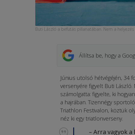
Buti László a befutás pillanatában. Nem a helyezés
Állítsa be, hogy a Goog
Június utolsó hétvégéjén, 34 f
versenyére figyelt Buti László.
számolgatta: figyelte, ki hogyan
a hajrában. Tizennégy sportoló
Triathlon Festivalon, köztük o
néz ki egy triatlonverseny.
– Arra vagyok a