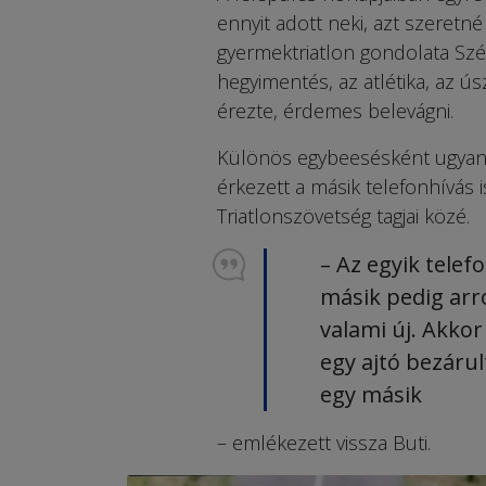
ennyit adott neki, azt szeretn
gyermektriatlon gondolata Szé­
hegyimentés, az atlétika, az ús
érezte, érdemes belevágni.
Különös egybeesésként ugyan­a
érkezett a másik telefonhívás 
Triatlonszövetség tagjai közé.
– Az egyik telefo
másik pedig arr
valami új. Akko
egy ajtó bezárult
egy másik
– emlékezett vissza Buti.