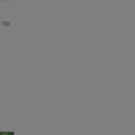
s úgy
n