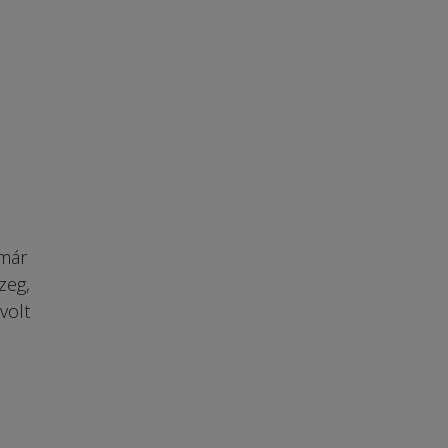
 már
zeg,
volt