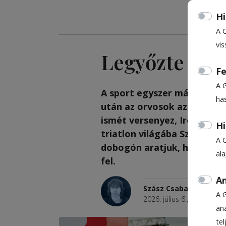
Hi
A 
vis
Legyőzte a rá
Fe
A 
A sport egyszer már majdne
ha
után az orvosok azt mondt
ismét versenyez, Ironmanre
Hi
triatlon világába Székelyu
A 
dobogón aratjuk, hanem ak
al
fel.
An
Szász Csaba
A 
2026. július 6., 18:18
ana
te