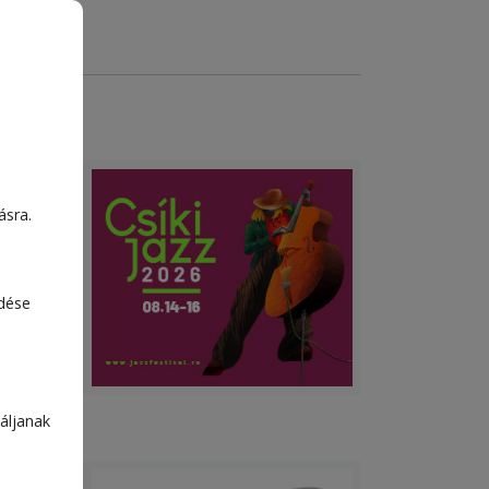
a
ásra.
bb
em a
edése
uk
áljanak