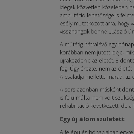
idegek közvetlen közelében hely
amputáció lehetősége is felme
esély mutatkozott arra, hogy 
visszhangzik benne: „László úr,
A műtétig hátralévő egy hónap
korábban nem jutott ideje, mik
újrakezdenie az életét. Eldöntö
fog. Úgy érezte, nem az életét 
A családja mellette marad, az
A sors azonban másként döntöt
is felülmúlta: nem volt szüksé
rehabilitáció következett, de
Egy új álom született
A felépülés hónapjaiban egyre