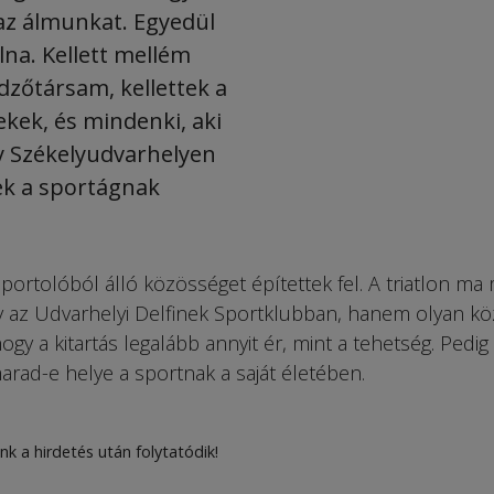
 az álmunkat. Egyedül
na. Kellett mellém
dzőtársam, kellettek a
ekek, és mindenki, aki
y Székelyudvarhe­lyen
ek a sport­ágnak
sportolóból álló közösséget építettek fel. A triatlon ma
 az Udvarhelyi Delfinek Sportklubban, hanem olyan kö
gy a kitartás legalább annyit ér, mint a tehetség. Pedig 
rad-e helye a sportnak a saját életében.
nk a hirdetés után folytatódik!