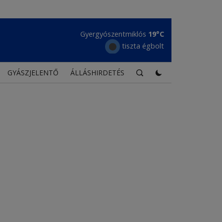
Gyergyószentmiklós
19°C
tiszta égbolt
GYÁSZJELENTŐ
ÁLLÁSHIRDETÉS