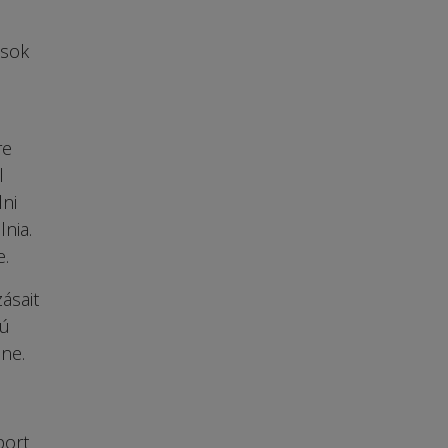
 sok
re
l
lni
nia.
e.
ásait
zú
ne.
port