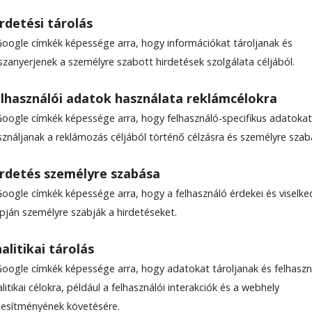
rdetési tárolás
Google címkék képessége arra, hogy információkat tároljanak és
szanyerjenek a személyre szabott hirdetések szolgálata céljából.
kot is
lhasználói adatok használata reklámcélokra
Google címkék képessége arra, hogy felhasználó-specifikus adatokat
m eltűnt Buti László életéből: csontrákdiagnózis
sználjanak a reklámozás céljából történő célzásra és személyre szab
ák neki, többé nem sportolhat. Három évvel késő
 készül, és közel félszáz gyermeket vezetett be a
rdetés személyre szabása
dvarhelyen. Szerinte a legnagyobb győzelmeket n
Google címkék képessége arra, hogy a felhasználó érdekei és viselk
kor, amikor a legnehezebb helyzetekben sem adj
apján személyre szabják a hirdetéseket.
alitikai tárolás
Google címkék képessége arra, hogy adatokat tároljanak és felhaszn
litikai célokra, például a felhasználói interakciók és a webhely
ljesítményének követésére.