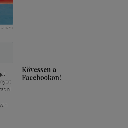
ászló/Fb
Kövessen a
ját
Facebookon!
nyeit
radni
gyan