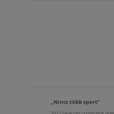
„Nincs több sport”
2022 tavaszán csont­rákot diag