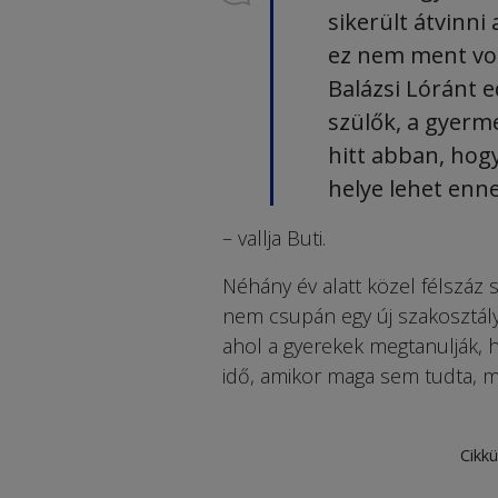
sikerült átvinni
ez nem ment vol
Balázsi Lóránt e
szülők, a gyerm
hitt abban, hog
helye lehet enn
– vallja Buti.
Néhány év alatt közel félszáz 
nem csupán egy új szakosztály
ahol a gyerekek megtanulják, ho
idő, amikor maga sem tudta, ma
Cikkü