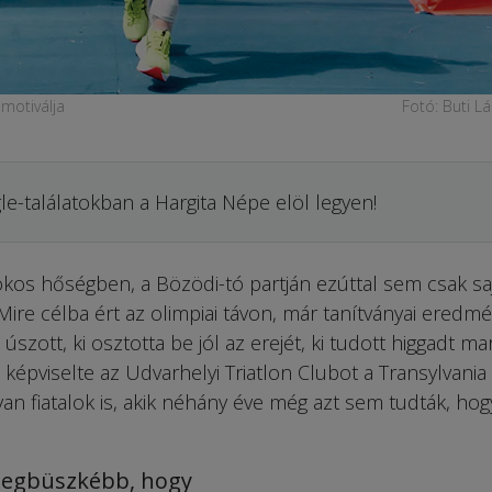
 motiválja
Fotó: Buti L
le-találatokban a Hargita Népe elöl legyen!
okos hőségben, a Bözödi-tó partján ezúttal sem csak sa
 Mire célba ért az olimpiai távon, már tanítványai eredmé
 úszott, ki osztotta be jól az erejét, ki tudott higgadt ma
 képviselte az Udvarhelyi Triatlon Clubot a Transylvania
lyan fiatalok is, akik néhány éve még azt sem tudták, ho
 legbüszkébb, hogy