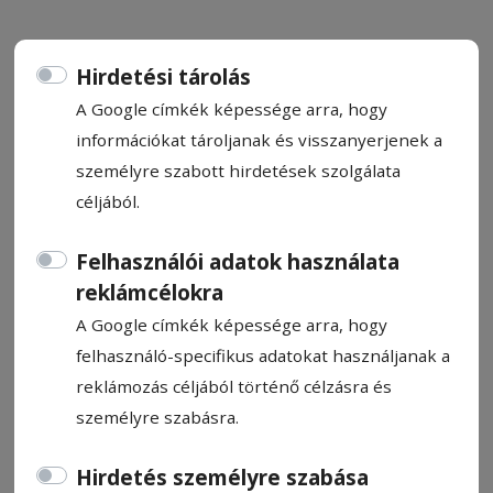
Hirdetési tárolás
A Google címkék képessége arra, hogy
Kihívásokban gazdag
információkat tároljanak és visszanyerjenek a
személyre szabott hirdetések szolgálata
Szentegyháza költségvetése
céljából.
Közel 42 millió lejes büdzsével kalkulál idén
Felhasználói adatok használata
Szentegyháza önkormányzata: miközben a
reklámcélokra
város a működtetésnél jóval többet fordít
A Google címkék képessége arra, hogy
fejlesztésekre, a beruházások döntő
felhasználó-specifikus adatokat használjanak a
többsége külső forrásokból valósul meg.
reklámozás céljából történő célzásra és
Ugyanakkor Lőrincz Csaba polgármester
személyre szabásra.
szerint egyre nehezebb előteremteni az
önrészeket és kezelni a késve érkező állami
Hirdetés személyre szabása
finanszírozásokat – emiatt idén már