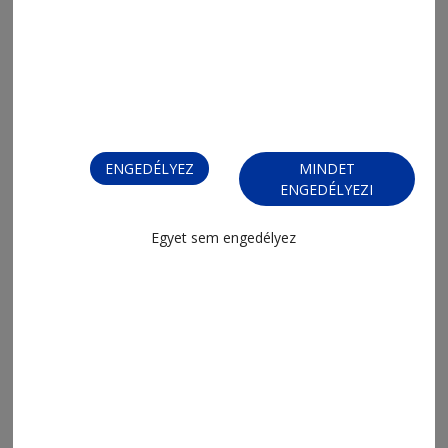
2026. július 27., 11:05
Idegsebészeti rendelés indult
ENGEDÉLYEZ
MINDET
Szentegyházán
ENGEDÉLYEZI
Egyet sem engedélyez