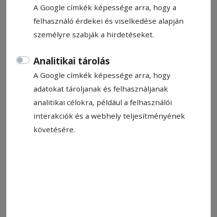
A Google címkék képessége arra, hogy a
hitelfelvételre is szükség lehet.
felhasználó érdekei és viselkedése alapján
személyre szabják a hirdetéseket.
Tankó Éva-Eliza
2026. május 22., 8:15
Analitikai tárolás
A Google címkék képessége arra, hogy
adatokat tároljanak és felhasználjanak
analitikai célokra, például a felhasználói
interakciók és a webhely teljesítményének
követésére.
A szentegyházi városháza, előtte egy járókelő. Nem töltik zsebre
dugott kézzel az esztendőt
Fotó: Hodgyai István