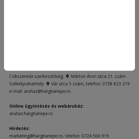
SZÍNES
IMPRESSZUM
VIDEÓ
MÉDIAAJÁNLAT
FÓRUM
JÁTÉKSZABÁLYZAT
ELÉRHETŐSÉGEK
Ügyfélszolgálat (apróhirdetések, előfizetések)
Csíkszereda üzlet:
Csíki Mozi épülete
, telefon:
0728 001
496
Csíkszereda szerkesztőség:
Márton Áron utca 21. szám
Székelyudvarhely:
Vár utca 5 szám
, telefon:
0738 823 219
e-mail:
aruhaz@hargitanepe.ro
Online ügyintézés és webáruház:
aruhaz.hargitanepe.ro
Hirdetés:
marketing@hargitanepe.ro
, telefon:
0724 500 919