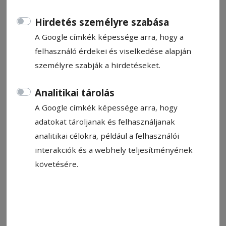
Hirdetés személyre szabása
A Google címkék képessége arra, hogy a
felhasználó érdekei és viselkedése alapján
személyre szabják a hirdetéseket.
Analitikai tárolás
A Google címkék képessége arra, hogy
adatokat tároljanak és felhasználjanak
Erőnléti edzésekkel kezdték el a csíki hokisok a felkészülést. A
jégre várni kell
Fotó: Antal István
analitikai célokra, például a felhasználói
interakciók és a webhely teljesítményének
követésére.
Állítsa be, hogy a Google-
találatokban a Hargita Népe elöl
legyen!