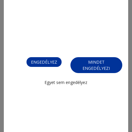
2026. július 27., 11:45
Székelyek Dunaújvárosban
ENGEDÉLYEZ
MINDET
ENGEDÉLYEZI
Egyet sem engedélyez