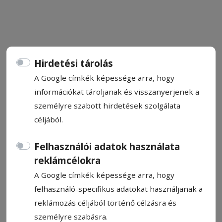
Kétségek között
Hirdetési tárolás
A Google címkék képessége arra, hogy
Munkába álltak a Csíkszeredai Sportklub
információkat tároljanak és visszanyerjenek a
jégkorongozói, elkezdték a felkészülést a
személyre szabott hirdetések szolgálata
2026/2027-es idényre. Hogy miként fog
céljából.
kinézni a végleges keret, azt nagyban
Felhasználói adatok használata
befolyásolja, hogy milyen lesz a
reklámcélokra
bajnokságok mezőnye és minősége.
A Google címkék képessége arra, hogy
Darvas Attila
felhasználó-specifikus adatokat használjanak a
2026. június 15., 8:02
reklámozás céljából történő célzásra és
személyre szabásra.