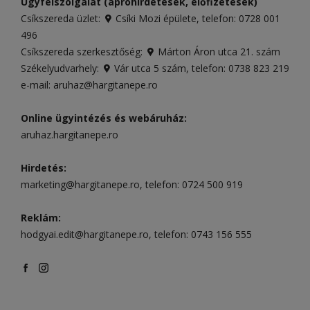
Ügyfélszolgálat (apróhirdetések, előfizetések)
Csíkszereda üzlet:
Csíki Mozi épülete
, telefon:
0728 001
496
Csíkszereda szerkesztőség:
Márton Áron utca 21. szám
Székelyudvarhely:
Vár utca 5 szám
, telefon:
0738 823 219
e-mail:
aruhaz@hargitanepe.ro
Online ügyintézés és webáruház:
aruhaz.hargitanepe.ro
Hirdetés:
marketing@hargitanepe.ro
, telefon:
0724 500 919
Reklám:
hodgyai.edit@hargitanepe.ro
, telefon:
0743 156 555