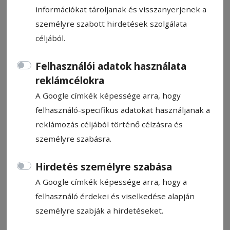
információkat tároljanak és visszanyerjenek a
személyre szabott hirdetések szolgálata
céljából.
Három napig aszfaltoznak a
Felhasználói adatok használata
reklámcélokra
Bethlen Gábor utcában
A Google címkék képessége arra, hogy
felhasználó-specifikus adatokat használjanak a
Aszfaltozási munkálatok kezdődnek holnap
reklámozás céljából történő célzásra és
reggel a székelyudvarhelyi Bethlen Gábor
személyre szabásra.
utcában – adta hírül közösségi oldalán a
helyi önkormányzat vasárnap.
Hirdetés személyre szabása
Kovács Andrea
A Google címkék képessége arra, hogy a
2026. március 22., 11:09
felhasználó érdekei és viselkedése alapján
Becsült olvasási idő: 1 perc
személyre szabják a hirdetéseket.