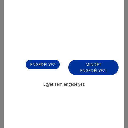
2026. július 31., 10:50
Gyergyói továbbjutás
ENGEDÉLYEZ
MINDET
ENGEDÉLYEZI
Egyet sem engedélyez
2026. július 31., 9:40
Vasárnaponként a bicikliseké lesz a
Kossuth utca