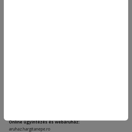
ORSZÁG-VILÁG
ÁRUHÁZ
SPORT
ESEMÉNYNAPTÁR
SZÍNES
IMPRESSZUM
VIDEÓ
MÉDIAAJÁNLAT
FÓRUM
JÁTÉKSZABÁLYZAT
ELÉRHETŐSÉGEK
Ügyfélszolgálat (apróhirdetések, előfizetések)
Csíkszereda üzlet:
Csíki Mozi épülete
, telefon:
0728 001
496
Csíkszereda szerkesztőség:
Márton Áron utca 21. szám
Székelyudvarhely:
Vár utca 5 szám
, telefon:
0738 823 219
e-mail:
aruhaz@hargitanepe.ro
Online ügyintézés és webáruház:
aruhaz.hargitanepe.ro