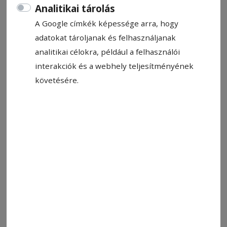
Analitikai tárolás
A Google címkék képessége arra, hogy
adatokat tároljanak és felhasználjanak
analitikai célokra, például a felhasználói
interakciók és a webhely teljesítményének
követésére.
Korszerűsítik az udvarhelyi közúthálózatot. Útlezárás lesz
Fotó: Székelyudvarhely Városa
Állítsa be, hogy a Google-
találatokban a Hargita Népe elöl
legyen!
Mint a bejegyzésben olvasható: a kopóréteg
terítése miatt