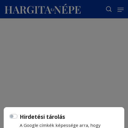
T
Hirdetési tárolás
A Google címkék képessége arra, hogy