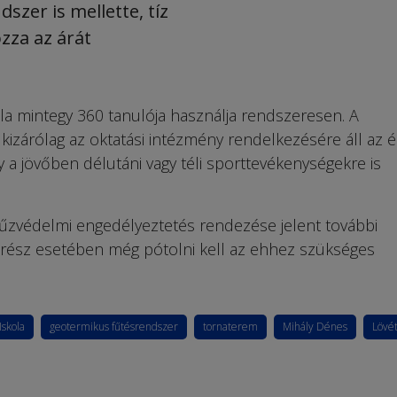
zer is mellette, tíz
ozza az árát
kola mintegy 360 tanulója használja rendszeresen. A
kizárólag az oktatási intézmény rendelkezésére áll az é
a jövőben délutáni vagy téli sporttevékenységekre is
 tűzvédelmi engedélyeztetés rendezése jelent további
letrész esetében még pótolni kell az ehhez szükséges
Iskola
geotermikus fűtésrendszer
tornaterem
Mihály Dénes
Lövé