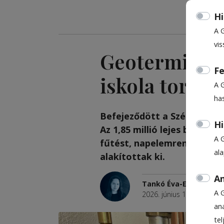
Hi
A 
vis
Geotermikus f
Fe
iskola torna
A 
ha
Befejeződött a Székely Móz
Hi
Az 1,85 millió lejes beruhá
A 
fűtést, napelemrendszert te
al
alakítottak ki.
An
Tankó Éva-Eliza
A 
2026. június 12., 16:59
ana
te