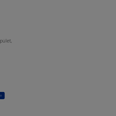
pület,
te