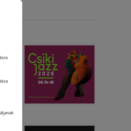
i
ásra.
étén.
us
edése
et
áljanak