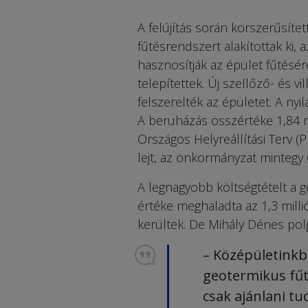
A felújítás során korszerűsíte
fűtésrendszert alakítottak ki, 
hasznosítják az épület fűtésér
telepítettek. Új szellőző- és vi
felszerelték az épületet. A nyi
A beruházás összértéke 1,84 mil
Országos Helyreállítási Terv (
lejt, az önkormányzat mintegy 
A legnagyobb költségtételt a g
értéke meghaladta az 1,3 milli
kerültek. De Mihály Dénes pol
– Középületink
geotermikus fű
csak ajánlani t