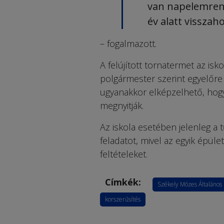
van napelemrends
év alatt visszah
– fogalmazott.
A felújított tornatermet az is
polgármester szerint egyelőre 
ugyanakkor elképzelhető, hogy 
megnyitják.
Az iskola esetében jelenleg a
feladatot, mivel az egyik épü
feltételeket.
Címkék:
Székely Mózes Általános 
korszerűsítés