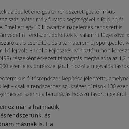
tték az épület energetikai rendszerét: geotermikus
azaz száz méter mély furatok segítségével a föld hőjét
e. Emellett egy 10 kilowattos napelemes rendszert is
llámvédelmi rendszert építettek ki, valamint tűzjelzővel i
lászárókat is cserélték, és a tornaterem új sportpadlót k
lió lej volt. Ebből a Fejlesztési Minisztériumon kereszt
PNRR) részeként érkezett támogatás meghaladta az 1,2 m
600 ezer lejes önrésszel járult hozzá a megvalósításhoz
eotermikus fűtésrendszer kiépítése jelentette, amelyne
ó lejt – csak a rendszerhez szükséges fúrások 130 ezer 
gármester szerint a beruházás hosszú távon megtérül.
ben ez már a harmadik
tésrendszerünk, és
udnám másnak is. Ha