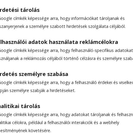
rdetési tárolás
Google címkék képessége arra, hogy információkat tároljanak és
szanyerjenek a személyre szabott hirdetések szolgálata céljából.
űtést szereltek a lövéte
lhasználói adatok használata reklámcélokra
termébe
Google címkék képessége arra, hogy felhasználó-specifikus adatokat
sználjanak a reklámozás céljából történő célzásra és személyre szab
es Általános Iskola tornatermének felújítása Löv
rdetés személyre szabása
zás során korszerűsítették az épületet, geotermik
Google címkék képessége arra, hogy a felhasználó érdekei és viselk
lepítettek, új szellőző- és biztonsági rendszerek
apján személyre szabják a hirdetéseket.
alitikai tárolás
Google címkék képessége arra, hogy adatokat tároljanak és felhaszn
litikai célokra, például a felhasználói interakciók és a webhely
ljesítményének követésére.