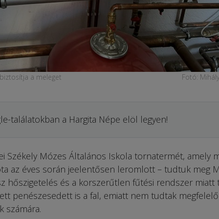
biztosítja a meleget
Fotó: Mihál
le-találatokban a Hargita Népe elöl legyen!
vétei Székely Mózes Általános Iskola tornatermét, amely 
ota az éves során jeelentősen leromlott – tudtuk meg M
 hőszigetelés és a korszerűtlen fűtési rendszer miatt 
ett penészesedett is a fal, emiatt nem tudtak megfelelő
ok számára.