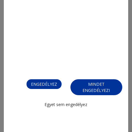
2026. augusztus 7., 20:05
Jövő kedden választanak új
köztársasági elnököt
ENGEDÉLYEZ
MINDET
ENGEDÉLYEZI
2026. augusztus 7., 19:20
Egyet sem engedélyez
Falak, amelyeken élővé válik a
történelem