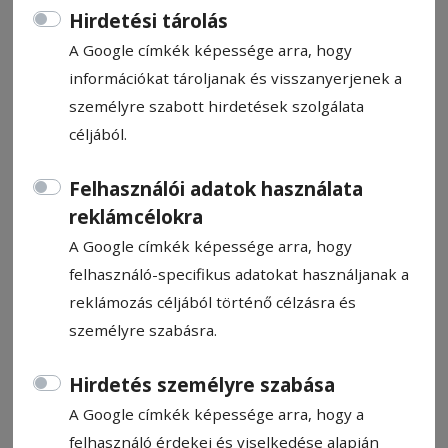
Hirdetési tárolás
A Google címkék képessége arra, hogy
információkat tároljanak és visszanyerjenek a
személyre szabott hirdetések szolgálata
Kényszerértékesítés előtt az „új
céljából.
posta”
Felhasználói adatok használata
reklámcélokra
Nyilvános licit útján ad­nák el a Csíkszereda
köz­ponti övezetében, a Petőfi Sándor és a
A Google címkék képessége arra, hogy
Szent­lélek utca keresz­te­ző­dé­sénél álló, a
felhasználó-specifikus adatokat használjanak a
he­lyiek által „új posta­ként” is­mert nagy
reklámozás céljából történő célzásra és
méretű in­gat­lanegyüttest.
személyre szabásra.
Hirdetés személyre szabása
Kovács Andrea
2026. április 28., 9:09
A Google címkék képessége arra, hogy a
felhasználó érdekei és viselkedése alapján