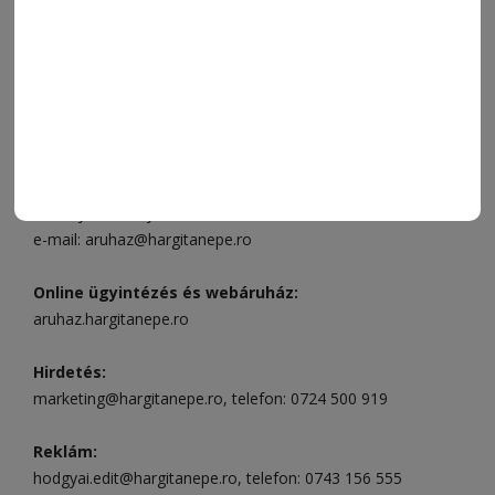
ELÉRHETŐSÉGEK
Ügyfélszolgálat (apróhirdetések, előfizetések)
Csíkszereda üzlet:
Csíki Mozi épülete
, telefon:
0728 001
496
Csíkszereda szerkesztőség:
Márton Áron utca 21. szám
Székelyudvarhely:
Vár utca 5 szám
, telefon:
0738 823 219
e-mail:
aruhaz@hargitanepe.ro
Online ügyintézés és webáruház:
aruhaz.hargitanepe.ro
Hirdetés:
marketing@hargitanepe.ro
, telefon:
0724 500 919
Reklám:
hodgyai.edit@hargitanepe.ro
, telefon:
0743 156 555