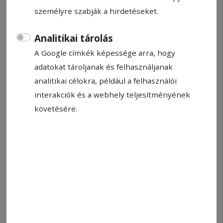
személyre szabják a hirdetéseket.
Analitikai tárolás
A Google címkék képessége arra, hogy
adatokat tároljanak és felhasználjanak
analitikai célokra, például a felhasználói
interakciók és a webhely teljesítményének
követésére.
A 80-as évek végén épült „új posta”. A főépület több mint 2200
négyzetméternyi felületet biztosít majd az új tulajdonosának
Fotó: László F. Csaba
Állítsa be, hogy a Google-
találatokban a Hargita Népe elöl
legyen!