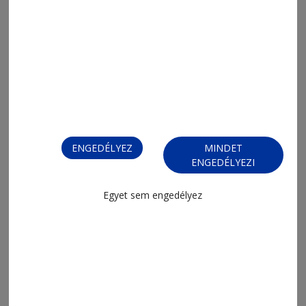
2026. június 17., 17:19
Teljes a káosz a kormányalakítás
körül
ENGEDÉLYEZ
MINDET
ENGEDÉLYEZI
Egyet sem engedélyez