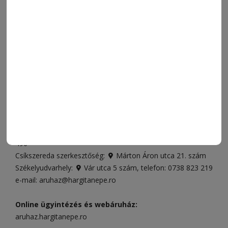
SPORT
ESEMÉNYNAPTÁR
SZÍNES
IMPRESSZUM
VIDEÓ
MÉDIAAJÁNLAT
FÓRUM
JÁTÉKSZABÁLYZAT
ELÉRHETŐSÉGEK
Ügyfélszolgálat (apróhirdetések, előfizetések)
Csíkszereda üzlet:
Csíki Mozi épülete
, telefon:
0728 001
496
Csíkszereda szerkesztőség:
Márton Áron utca 21. szám
Székelyudvarhely:
Vár utca 5 szám
, telefon:
0738 823 219
e-mail:
aruhaz@hargitanepe.ro
Online ügyintézés és webáruház:
aruhaz.hargitanepe.ro