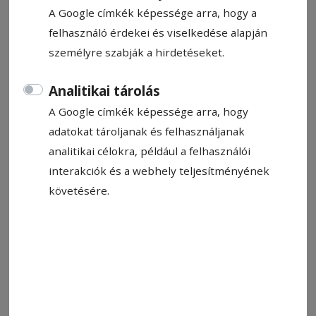
A Google címkék képessége arra, hogy a
felhasználó érdekei és viselkedése alapján
személyre szabják a hirdetéseket.
Analitikai tárolás
A Google címkék képessége arra, hogy
adatokat tároljanak és felhasználjanak
analitikai célokra, például a felhasználói
interakciók és a webhely teljesítményének
követésére.
Kormányülés. Még keresik a Bolojan-kabinet utódjait
Fotó: gov.ro
Állítsa be, hogy a Google-
találatokban a Hargita Népe elöl