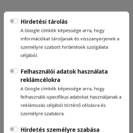
Hirdetési tárolás
A Google címkék képessége arra, hogy
Elutasítják a szakértői kormány
információkat tároljanak és visszanyerjenek a
ötletét a pártok
személyre szabott hirdetések szolgálata
céljából.
Újabb feszültségek nehezítik a
Felhasználói adatok használata
kormányalakítást: miközben egyre
reklámcélokra
valószínűbbnek tűnik, hogy Eugen Tomac
A Google címkék képessége arra, hogy
lesz a miniszterelnök-jelölt, a szakértői
felhasználó-specifikus adatokat használjanak a
kormány megbízását nem támogatják a
reklámozás céljából történő célzásra és
pártok.
személyre szabásra.
HN-információ
Hirdetés személyre szabása
2026. június 3., 20:21