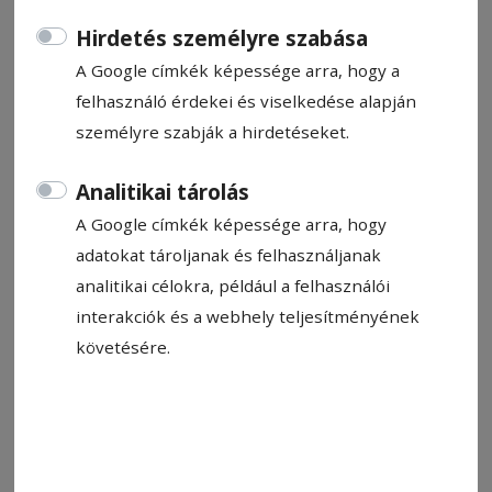
Hirdetés személyre szabása
A Google címkék képessége arra, hogy a
felhasználó érdekei és viselkedése alapján
személyre szabják a hirdetéseket.
Analitikai tárolás
A Google címkék képessége arra, hogy
adatokat tároljanak és felhasználjanak
analitikai célokra, például a felhasználói
Fenékküszöbök építése. Közösségi összefogással törekednek a
interakciók és a webhely teljesítményének
vízmegtartásra
Fotó: Bencze Szilvia
követésére.
Állítsa be, hogy a Google-
találatokban a Hargita Népe elöl
legyen!