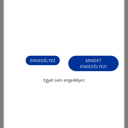
2026. augusztus 7., 12:52
Egy alkotói út állomásai
ENGEDÉLYEZ
MINDET
ENGEDÉLYEZI
Egyet sem engedélyez
2026. augusztus 7., 9:27