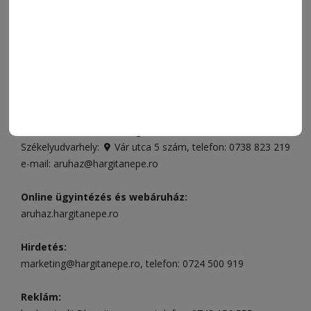
FÓRUM
JÁTÉKSZABÁLYZAT
ELÉRHETŐSÉGEK
Ügyfélszolgálat (apróhirdetések, előfizetések)
Csíkszereda üzlet:
Csíki Mozi épülete
, telefon:
0728 001
496
Csíkszereda szerkesztőség:
Márton Áron utca 21. szám
Székelyudvarhely:
Vár utca 5 szám
, telefon:
0738 823 219
e-mail:
aruhaz@hargitanepe.ro
Online ügyintézés és webáruház:
aruhaz.hargitanepe.ro
Hirdetés:
marketing@hargitanepe.ro
, telefon:
0724 500 919
Reklám: