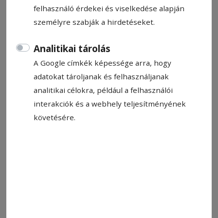
felhasználó érdekei és viselkedése alapján
személyre szabják a hirdetéseket.
Analitikai tárolás
A Google címkék képessége arra, hogy
adatokat tároljanak és felhasználjanak
analitikai célokra, például a felhasználói
interakciók és a webhely teljesítményének
követésére.
Úton a Csíki Trans járata. Belső vizsgálat indult egy atrocitás
miatt
Fotó: László F. Csaba
Állítsa be, hogy a Google-
találatokban a Hargita Népe elöl