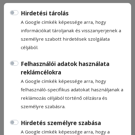
Hirdetési tárolás
A Google címkék képessége arra, hogy
információkat tároljanak és visszanyerjenek a
Dulakodásig fajult egy
személyre szabott hirdetések szolgálata
közlekedési vita
céljából.
Csíkszeredában
Felhasználói adatok használata
reklámcélokra
Fizikai agresszióig fajult egy forgalmi
A Google címkék képessége arra, hogy
konfliktus kedden délután Csíkszeredában
felhasználó-specifikus adatokat használjanak a
egy személyautó sofőrje és egy helyi járatú
reklámozás céljából történő célzásra és
autóbusz vezetője között.
személyre szabásra.
Kovács Andrea
Hirdetés személyre szabása
2026. május 14., 11:37
A Google címkék képessége arra, hogy a