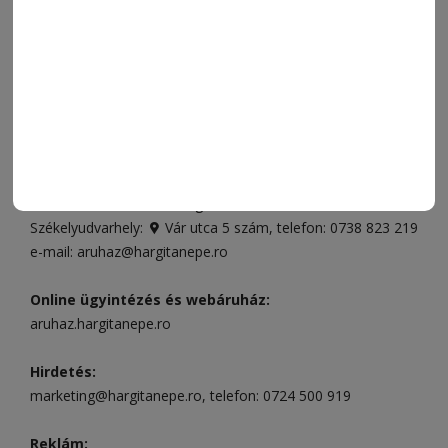
FÓRUM
JÁTÉKSZABÁLYZAT
ELÉRHETŐSÉGEK
Ügyfélszolgálat (apróhirdetések, előfizetések)
Csíkszereda üzlet:
Csíki Mozi épülete
, telefon:
0728 001
496
Csíkszereda szerkesztőség:
Márton Áron utca 21. szám
Székelyudvarhely:
Vár utca 5 szám
, telefon:
0738 823 219
e-mail:
aruhaz@hargitanepe.ro
Online ügyintézés és webáruház:
aruhaz.hargitanepe.ro
Hirdetés:
marketing@hargitanepe.ro
, telefon:
0724 500 919
Reklám: