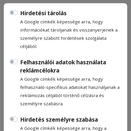
Hirdetési tárolás
A Google címkék képessége arra, hogy
információkat tároljanak és visszanyerjenek a
Bárki bepillanthatott a rendőri
személyre szabott hirdetések szolgálata
munka kulisszái mögé
céljából.
Felhasználói adatok használata
Jelentős érdeklődés övezte a rendőrség
reklámcélokra
napja alkalmából szervezett nyílt napot
A Google címkék képessége arra, hogy
szerdán a csíkszeredai Szabadság téren. A
felhasználó-specifikus adatokat használjanak a
rendezvény célja ezúttal is az volt, hogy a
reklámozás céljából történő célzásra és
rendőrség közelebb kerüljön a
személyre szabásra.
közösséghez, és a látogatók – különösen a
gyermekek – interaktív módon ismerhessék
Hirdetés személyre szabása
meg ezt a felelősségteljes hivatást.
A Google címkék képessége arra, hogy a