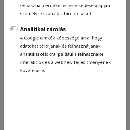
felhasználó érdekei és viselkedése alapján
Kovács Andrea
2026. március 26., 10:00
személyre szabják a hirdetéseket.
Analitikai tárolás
A Google címkék képessége arra, hogy
adatokat tároljanak és felhasználjanak
analitikai célokra, például a felhasználói
interakciók és a webhely teljesítményének
követésére.
Piros-kék fényben Csíkszereda központja. Négylábú hősök és
ujjlenyomatvétel
Fotó: Kovács Andrea