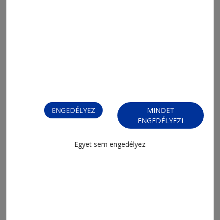
2026. augusztus 5., 19:45
Amikor az érdeklődés kutatói úttá
válik
ENGEDÉLYEZ
MINDET
ENGEDÉLYEZI
Egyet sem engedélyez
2026. augusztus 5., 18:15
A sofőr ítéli meg, hogy szabad-e vagy
sem