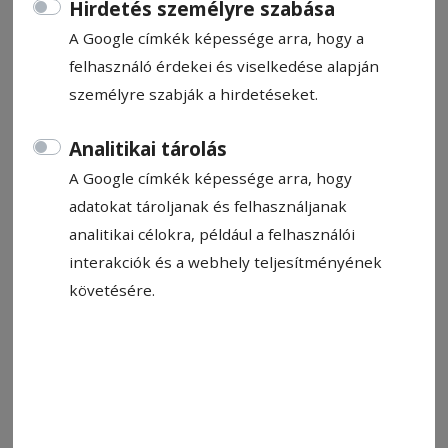
Hirdetés személyre szabása
2026. május 22., 14:08
A Google címkék képessége arra, hogy a
Becsült olvasási idő: 4 perc
felhasználó érdekei és viselkedése alapján
személyre szabják a hirdetéseket.
Analitikai tárolás
A Google címkék képessége arra, hogy
adatokat tároljanak és felhasználjanak
analitikai célokra, például a felhasználói
interakciók és a webhely teljesítményének
követésére.
Illusztráció
Fotó: D. L.
Állítsa be, hogy a Google-
találatokban a Hargita Népe elöl