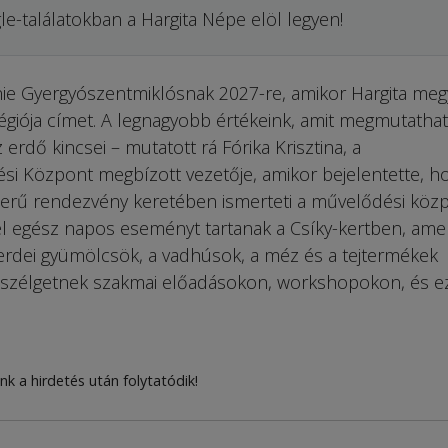
le-találatokban a Hargita Népe elöl legyen!
lnie Gyergyószent­miklósnak 2027-re, amikor Hargita meg
régiója címet. A legnagyobb értékeink, amit megmutatha
erdő kincsei – mutatott rá Fórika Krisztina, a
i Központ megbízott vezetője, amikor bejelentette, h
szerű rendezvény keretében ismerteti a művelődési közp
l egész napos eseményt tartanak a Csíky-kertben, ame
erdei gyümölcsök, a vadhúsok, a méz és a tejtermékek
eszélgetnek szakmai előadásokon, workshopokon, és e
nk a hirdetés után folytatódik!