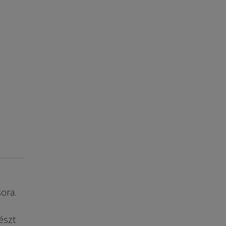
ora.
észt