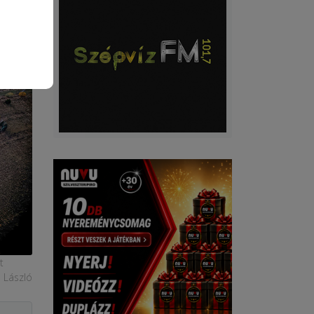
t
 László