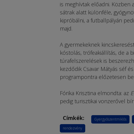
is meghívtak előadni. Közben a
sátrak alatt különféle, gyógy
kipróbálni, a futballpályán pe
majd.
A gyermekeknek kincskeresést, k
kóstolás, trófeakiállítás, de a
túrafelszerelések is beszerezh
kezdődik Csavar Mátyás séf és 
programpontra előzetesen be k
Fórika Krisztina elmondta: az
E
pedig turisztikai vonzerővel b
Címkék:
Gyergyószentmiklós
rendezvény