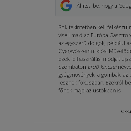
Állítsa be, hogy a Goog
Sok tekintetben kell felkészü
viseli majd az Európa Gasztro
az egyszerű dolgok, például az 
Gyergyószentmiklósi Művelődés
ezek felhasználási módjait új
Szombaton
Erdő kincsei
névve
gyógynövények, a gombák, az 
lesznek fókuszban. Ezekről b
főnek majd az üstökben is.
Cikkü