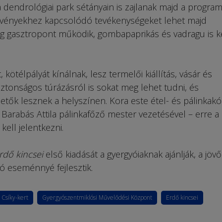
 dendrológiai park sétányain is zajlanak majd a program
növényekhez kapcsolódó tevékenységeket lehet majd
dig gasztropont működik, gombapaprikás és vadragu is k
ötélpályát kínálnak, lesz termelői kiállítás, vásár és
 biztonságos túrázásról is sokat meg lehet tudni, és
etők lesznek a helyszínen. Kora este étel- és pálinkakó
Barabás Attila pálinkafőző mester vezetésével – erre a
ell jelentkezni.
rdő kincsei
első kiadását a gyergyóiaknak ajánlják, a jöv
író eseménnyé fejlesztik.
Csíky-kert
Gyergyószentmiklósi Művelődési Központ
Erdő kincsei