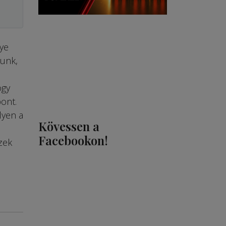
ye
tunk,
ogy
ont.
lyen a
Kövessen a
Facebookon!
zek