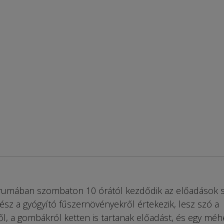
trumában szombaton 10 órától kezdődik az előadások s
sz a gyógyító fűszernövényekről értekezik, lesz szó a
l, a gombákról ketten is tartanak előadást, és egy méh