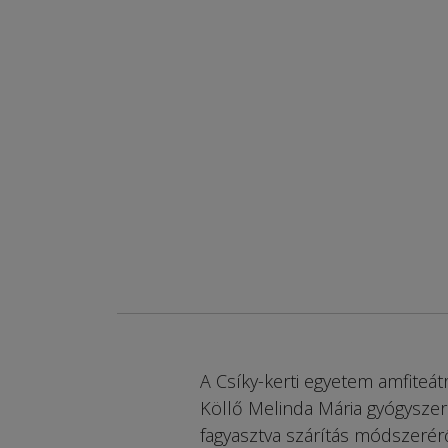
A Csíky-kerti egyetem amfiteá
Köllő Melinda Mária gyógyszeré
fagyasztva szárítás módszerérő