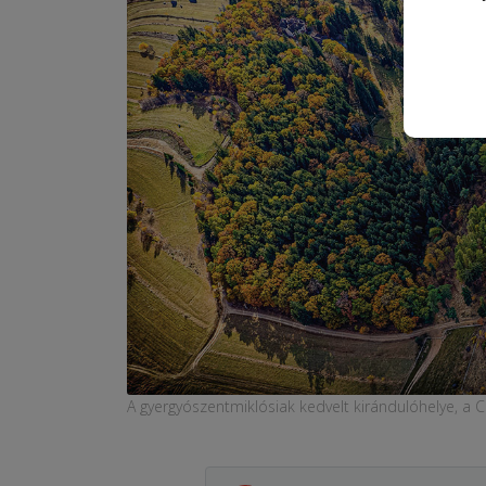
A gyergyószentmiklósiak kedvelt kirándulóhelye, a