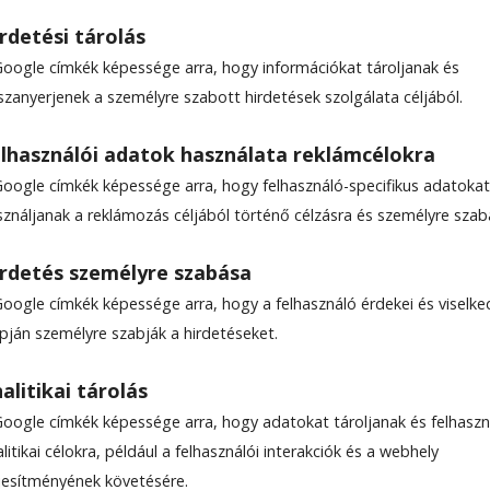
rdetési tárolás
Google címkék képessége arra, hogy információkat tároljanak és
szanyerjenek a személyre szabott hirdetések szolgálata céljából.
sztalt terít
lhasználói adatok használata reklámcélokra
Google címkék képessége arra, hogy felhasználó-specifikus adatokat
húsok lesznek a főszereplői a Gyergyószent­mik
sználjanak a reklámozás céljából történő célzásra és személyre szab
b rendez­vé­nyének – az Erdő kincsei című egész n
„gasztroévre” készülnek.
rdetés személyre szabása
Google címkék képessége arra, hogy a felhasználó érdekei és viselk
apján személyre szabják a hirdetéseket.
:04
alitikai tárolás
Google címkék képessége arra, hogy adatokat tároljanak és felhaszn
litikai célokra, például a felhasználói interakciók és a webhely
ljesítményének követésére.