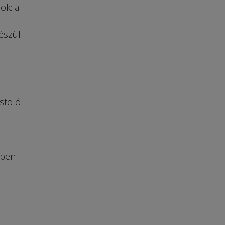
ok: a
észül
stoló
őben