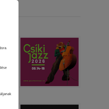
lósi
ásra.
apos
edése
áljanak