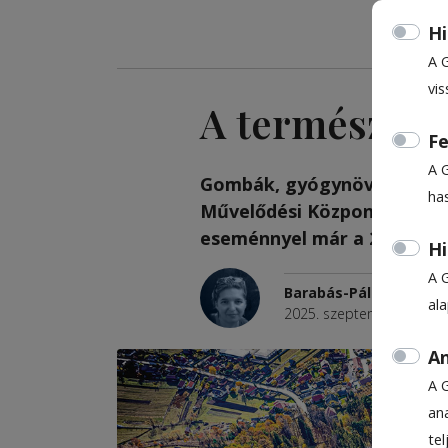
Hi
A 
vis
A természet a
Fe
A 
Gombák, gyógynövények, vad
ha
Művelődési Központ legújab
ese­ménnyel már a 2027-es 
Hi
A 
Barabás-Pál Hajnalka
al
2025. szeptember 10., 15
An
A 
ana
te