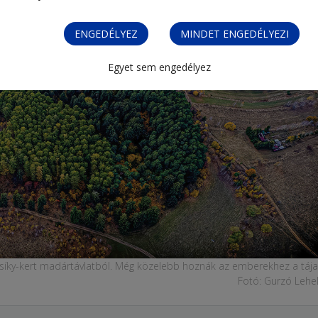
ENGEDÉLYEZ
MINDET ENGEDÉLYEZI
Egyet sem engedélyez
 Csíky-kert madártávlatból. Még közelebb hoznák az emberekhez a tája
Fotó: Gurzó Lehel