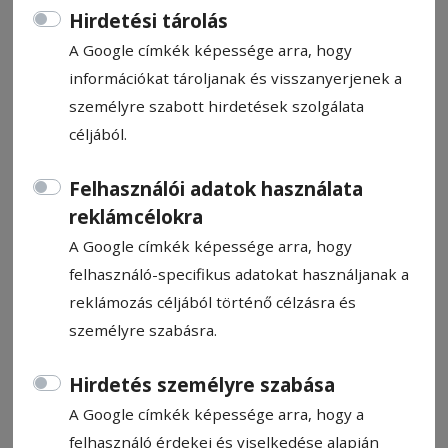
Hirdetési tárolás
A Google címkék képessége arra, hogy
információkat tároljanak és visszanyerjenek a
személyre szabott hirdetések szolgálata
A FCSB-t fogadja az FK
céljából.
Felhasználói adatok használata
Kopacz Gyula
reklámcélokra
2026. április 30., 7:17
A Google címkék képessége arra, hogy
felhasználó-specifikus adatokat használjanak a
reklámozás céljából történő célzásra és
személyre szabásra.
Hirdetés személyre szabása
A Google címkék képessége arra, hogy a
felhasználó érdekei és viselkedése alapján