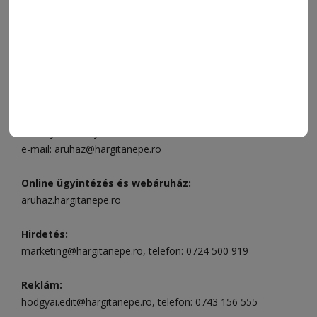
ELÉRHETŐSÉGEK
Ügyfélszolgálat (apróhirdetések, előfizetések)
Csíkszereda üzlet:
Csíki Mozi épülete
, telefon:
0728 001
496
Csíkszereda szerkesztőség:
Márton Áron utca 21. szám
Székelyudvarhely:
Vár utca 5 szám
, telefon:
0738 823 219
e-mail:
aruhaz@hargitanepe.ro
Online ügyintézés és webáruház:
aruhaz.hargitanepe.ro
Hirdetés:
marketing@hargitanepe.ro
, telefon:
0724 500 919
Reklám:
hodgyai.edit@hargitanepe.ro
, telefon:
0743 156 555