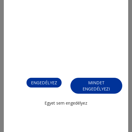
2026. augusztus 3., 12:22
A rajt előtt változott a 2. Liga mezőnye
ENGEDÉLYEZ
MINDET
ENGEDÉLYEZI
Egyet sem engedélyez
2026. augusztus 3., 11:10
Megfogyatkoztak