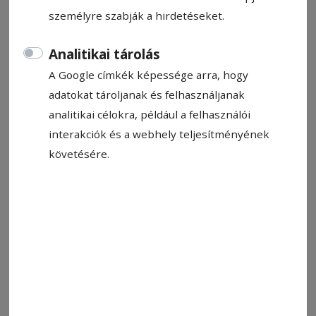
személyre szabják a hirdetéseket.
Analitikai tárolás
A Szuperligában maradás a tét az FK számára. Ennek
A Google címkék képessége arra, hogy
megfelelően edz a csapat
Fotó: FK Csíkszereda
adatokat tároljanak és felhasználjanak
analitikai célokra, például a felhasználói
interakciók és a webhely teljesítményének
Állítsa be, hogy a Google-
követésére.
találatokban a Hargita Népe elöl
legyen!
A labdarúgó-Szuperliga alsóházi rájátszásának
hetedik fordulójában a bajnoki címvédő FCSB
látogat Csíkszeredába. Az FK Csíkszereda
számára a bentmaradásért fontos lenne a
győzelem, a találkozó pénteken 20.30-kor