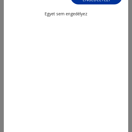
Egyet sem engedélyez
2026. augusztus 5., 10:45
Megcélozzák a dobogót
2026. augusztus 5., 9:52