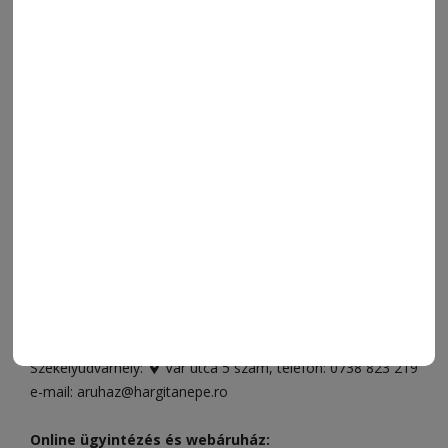
NAPI PARA
ORSZÁG-VILÁG
ÁRUHÁZ
SPORT
ESEMÉNYNAPTÁR
SZÍNES
IMPRESSZUM
VIDEÓ
MÉDIAAJÁNLAT
FÓRUM
JÁTÉKSZABÁLYZAT
ELÉRHETŐSÉGEK
Ügyfélszolgálat (apróhirdetések, előfizetések)
Csíkszereda üzlet:
Csíki Mozi épülete
, telefon:
0728 001
496
Csíkszereda szerkesztőség:
Márton Áron utca 21. szám
Székelyudvarhely:
Vár utca 5 szám
, telefon:
0738 823 219
e-mail:
aruhaz@hargitanepe.ro
Online ügyintézés és webáruház: