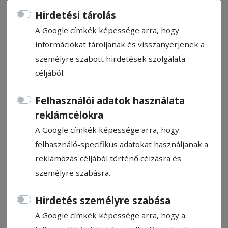
Hirdetési tárolás
A Google címkék képessége arra, hogy
információkat tároljanak és visszanyerjenek a
személyre szabott hirdetések szolgálata
Kupáért küzdenek Udvarhelyen
céljából.
Székelyudvarhelyen az ifjúsági
Felhasználói adatok használata
asztaliteniszezőknek és kézilabdázóknak,
reklámcélokra
Szentegyházán a teremfocisoknak,
A Google címkék képessége arra, hogy
Csíkkarcfalván a jégkorongozóknak
felhasználó-specifikus adatokat használjanak a
szurkolhatunk a hétvégén, de pótolnak két
reklámozás céljából történő célzásra és
meccset a labdarúgó 4. Ligában is.
személyre szabásra.
Hargitafürdőn a Konzul Kupáért síelnek,
főleg gyerekek.
Hirdetés személyre szabása
A Google címkék képessége arra, hogy a
Kopacz Gyula