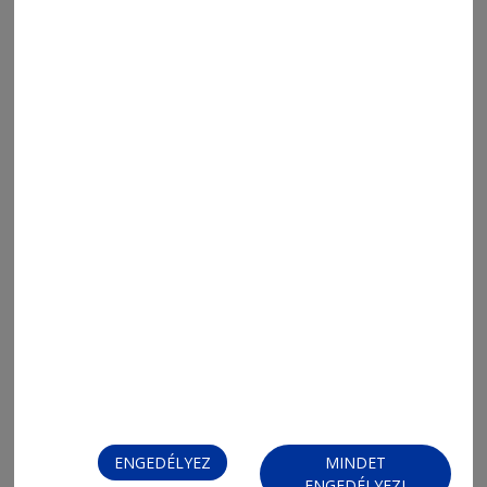
Rajt az ifi bajnokságokban
2026. augusztus 7., 8:02
Mit nézzünk a tévében?
ENGEDÉLYEZ
MINDET
ENGEDÉLYEZI