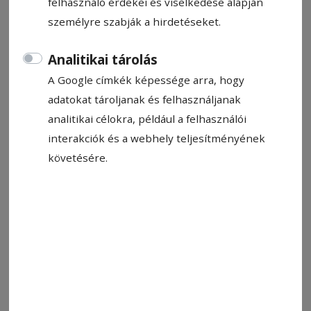
felhasználó érdekei és viselkedése alapján
2025. február 21., 9:20
személyre szabják a hirdetéseket.
Analitikai tárolás
A Google címkék képessége arra, hogy
adatokat tároljanak és felhasználjanak
analitikai célokra, például a felhasználói
interakciók és a webhely teljesítményének
követésére.
Teremfocit nézni Szentegyházára kell menni
Fotó: Szász Csaba
Állítsa be, hogy a Google-
találatokban a Hargita Népe elöl
legyen!