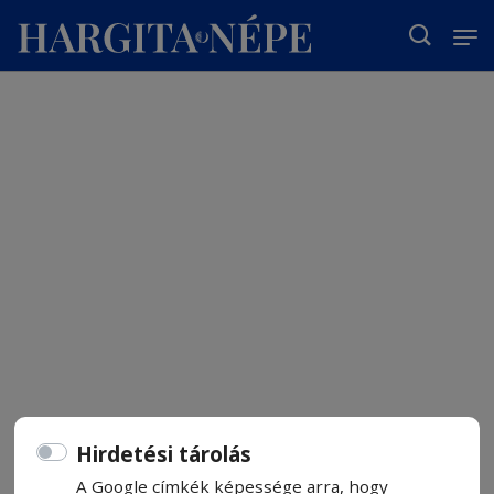
T
Hirdetési tárolás
A Google címkék képessége arra, hogy