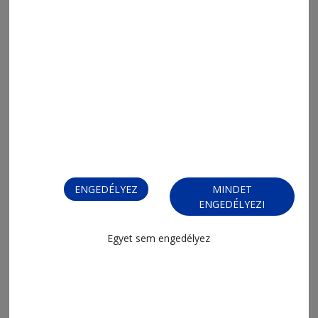
2025. december 11., 7:02
Most jön a haddelhadd
ENGEDÉLYEZ
MINDET
ENGEDÉLYEZI
Egyet sem engedélyez