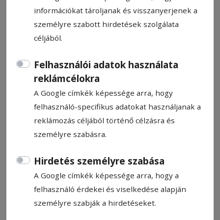
információkat tároljanak és visszanyerjenek a
személyre szabott hirdetések szolgálata
céljából.
Éllovas a VSK Udvarhely
Felhasználói adatok használata
reklámcélokra
Újabb magabiztos győzelmével a Temesvári
A Google címkék képessége arra, hogy
Poli otthonából is elhozta a pontokat a
felhasználó-specifikus adatokat használjanak a
Székelyudvarhelyi VSK, így hibátlanul vezeti
reklámozás céljából történő célzásra és
a férfi kézilabda A osztály 1. csoportját.
személyre szabásra.
Szász Csaba
Hirdetés személyre szabása
2023. október 16., 8:48
A Google címkék képessége arra, hogy a
Becsült olvasási idő: 2 perc
felhasználó érdekei és viselkedése alapján
személyre szabják a hirdetéseket.