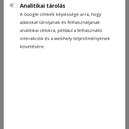
Analitikai tárolás
A Google címkék képessége arra, hogy
adatokat tároljanak és felhasználjanak
analitikai célokra, például a felhasználói
interakciók és a webhely teljesítményének
követésére.
Már csak a VSK nem hibázott a bajnokságban
Fotó: Hodgyai István
Állítsa be, hogy a Google-
találatokban a Hargita Népe elöl
legyen!
A férfi kézilabda A osztály 1. csoportjának
sereghajtójánál, a Temesvári Poli otthonában
lépett pályára szombaton a Székelyudvarhelyi