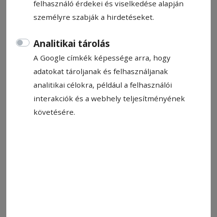
felhasználó érdekei és viselkedése alapján
személyre szabják a hirdetéseket.
Analitikai tárolás
A Google címkék képessége arra, hogy
Állítsa be, hogy a Google-
adatokat tároljanak és felhasználjanak
találatokban a Hargita Népe elöl
analitikai célokra, például a felhasználói
legyen!
interakciók és a webhely teljesítményének
követésére.
A jégkorong Erste Liga 2024/2025-ös idényének
felvezető sajtótájékoztatóján négy csapat
részéről hangzott el, hogy meg szeretné nyerni
a bajnoki trófeát: a Ferencváros-Telekom, a
Brassói Corona (címvédő), a Gyergyói HK és a
Csíkszeredai Sportklub. Ebből a négy csapatból
az első háromnak bajnoki aranyra esélyes