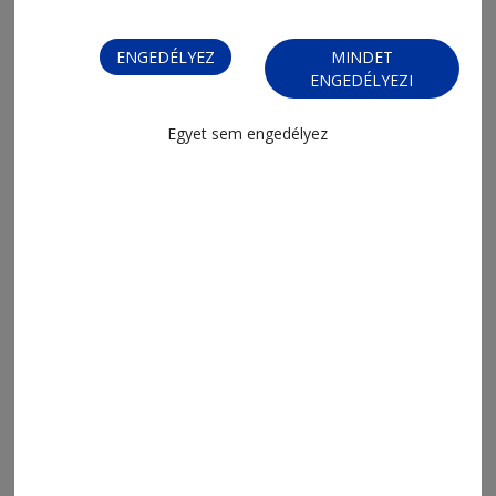
ENGEDÉLYEZ
MINDET
ENGEDÉLYEZI
Egyet sem engedélyez
2026. augusztus 7., 8:02
Mit nézzünk a tévében?