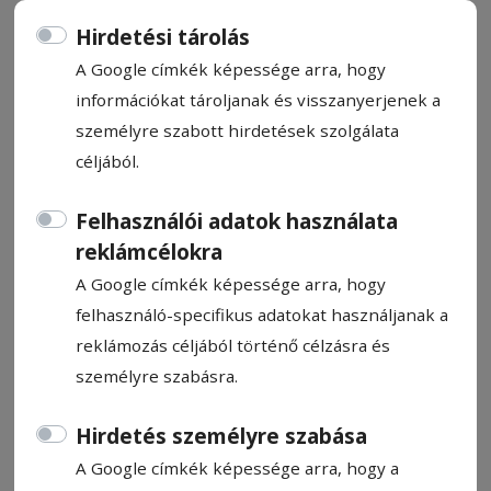
Hirdetési tárolás
A Google címkék képessége arra, hogy
információkat tároljanak és visszanyerjenek a
személyre szabott hirdetések szolgálata
Nagyon nehéz lesz a trófeát
céljából.
megszerezni
Felhasználói adatok használata
Darvas Attila
reklámcélokra
2024. szeptember 23., 11:03
A Google címkék képessége arra, hogy
Becsült olvasási idő: 3 perc
felhasználó-specifikus adatokat használjanak a
reklámozás céljából történő célzásra és
személyre szabásra.
Hirdetés személyre szabása
A Google címkék képessége arra, hogy a