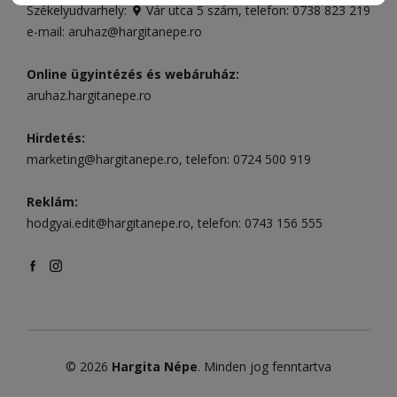
Székelyudvarhely:
Vár utca 5 szám
, telefon:
0738 823 219
e-mail:
aruhaz@hargitanepe.ro
Online ügyintézés és webáruház:
aruhaz.hargitanepe.ro
Hirdetés:
marketing@hargitanepe.ro
, telefon:
0724 500 919
Reklám:
hodgyai.edit@hargitanepe.ro
, telefon:
0743 156 555
© 2026
Hargita Népe
. Minden jog fenntartva