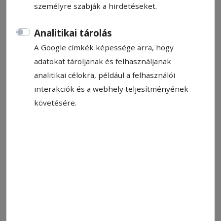
személyre szabják a hirdetéseket.
Analitikai tárolás
A Google címkék képessége arra, hogy
Állítsa be, hogy a Google-
adatokat tároljanak és felhasználjanak
találatokban a Hargita Népe elöl
analitikai célokra, például a felhasználói
legyen!
interakciók és a webhely teljesítményének
követésére.
Mint minden idény előtt, több csíkszeredai
szurkoló is szkeptikus az FK keretével
kapcsolatosan, és valljuk be őszintén, az, hogy a
klubvezetés nem sztárjátékosokat igazol
folyamatosan nyaranként, erre okot is ad. Ám a
szezon végén mégsem a derűlátóknak volt
igaza az elmúlt években.