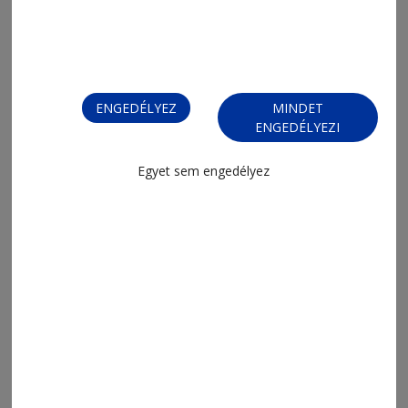
ENGEDÉLYEZ
MINDET
ENGEDÉLYEZI
Egyet sem engedélyez
2026. augusztus 7., 20:38
Sakksuli (737.)