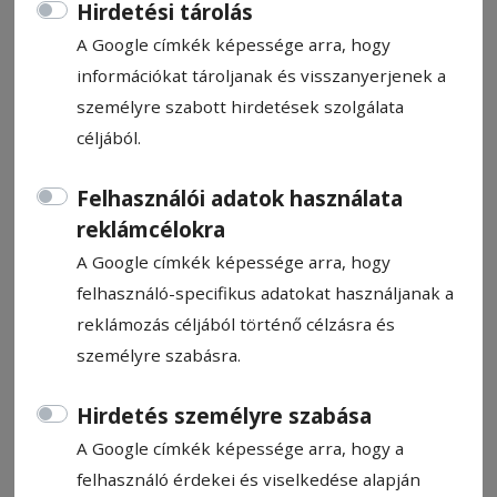
Hirdetési tárolás
A Google címkék képessége arra, hogy
információkat tároljanak és visszanyerjenek a
személyre szabott hirdetések szolgálata
A fele holnap meglehet
céljából.
Felhasználói adatok használata
Kopacz Gyula
reklámcélokra
2024. szeptember 16., 11:48
Becsült olvasási idő: 3 perc
A Google címkék képessége arra, hogy
felhasználó-specifikus adatokat használjanak a
reklámozás céljából történő célzásra és
személyre szabásra.
Hirdetés személyre szabása
A Google címkék képessége arra, hogy a
felhasználó érdekei és viselkedése alapján