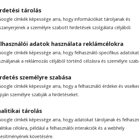
rdetési tárolás
Google címkék képessége arra, hogy információkat tároljanak és
szanyerjenek a személyre szabott hirdetések szolgálata céljából.
siker a Sportklub ellen
lhasználói adatok használata reklámcélokra
Google címkék képessége arra, hogy felhasználó-specifikus adatokat
az óév és kezdődött az új esztendő a jégkorong Er
sználjanak a reklámozás céljából történő célzásra és személyre szab
szott a két csapat közti, tabellán elfoglalt hely k
dménynél visszaköszönt.
rdetés személyre szabása
Google címkék képessége arra, hogy a felhasználó érdekei és viselk
apján személyre szabják a hirdetéseket.
alitikai tárolás
Google címkék képessége arra, hogy adatokat tároljanak és felhaszn
litikai célokra, például a felhasználói interakciók és a webhely
ljesítményének követésére.