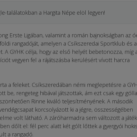
le-találatokban a Hargita Népe elöl legyen!
ong Erste Ligában, valamint a román bajnokságban az ó
yföldi rangadóját, amelyen a Csíkszeredai Sportklub és a
t. A GYHK célja, hogy az első helyét bebetonozza, míg 
iót vegyen fel a rájátszásba kerülésért vívott harcra
árta a feleket. Csíkszeredában némi meglepetésre a GY
 be, rengeteg hibával játszottak, ám ezt csak egy gólla
öszönhetően Rinne kiváló teljesítményének. A második
endégcsapat korcsolyázott ki a jégre, összességében
delme volt látható. A záróharmadra sem változott a játék
n dőlt el: fél perc alatt két gólt lőttek a gyergyói hoki
ult a rangadó.