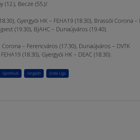
ay (12.), Becze (55.)/.
18.30), Gyergyói HK – FEHA19 (18.30), Brassói Corona –
pest (19.30), BJAHC – Dunaújváros (19.40).
, Corona – Ferencváros (17.30), Dunaújváros – DVTK
FEHA19 (18.30), Gyergyói HK – DEAC (18.30).
Sportklub
rangadó
Erste Liga