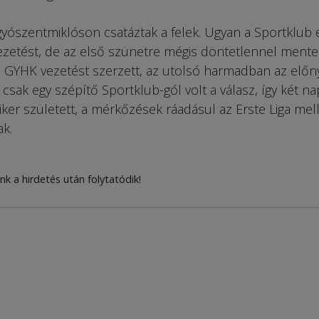
gyószentmiklóson csatáztak a felek. Ugyan a Sportklub
zetést, de az első szünetre mégis döntetlennel mente
a GYHK vezetést szerzett, az utolsó harmadban az előn
csak egy szépítő Sportklub-gól volt a válasz, így két na
iker született, a mérkőzések ráadásul az Erste Liga mell
k.
nk a hirdetés után folytatódik!