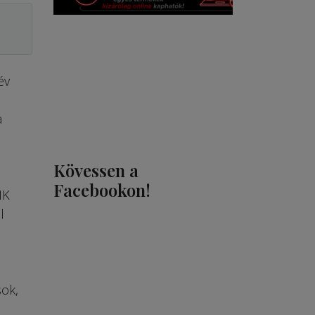
év
a
Kövessen a
Facebookon!
HK
l
sok,