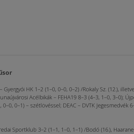
űsor
Gyergyói HK 1–2 (1–0, 0–0, 0–2) /Rokaly Sz. (12.), illetv
; Dunaújvárosi Acélbikák – FEHA19 8–3 (4–3, 1–0, 3–0); Újp
1, 0–0, 0–1) – szétlövéssel; DEAC – DVTK Jegesmedvék 6
edai Sportklub 3–2 (1–1, 1–0, 1–1) /Bodó (16.), Haaran