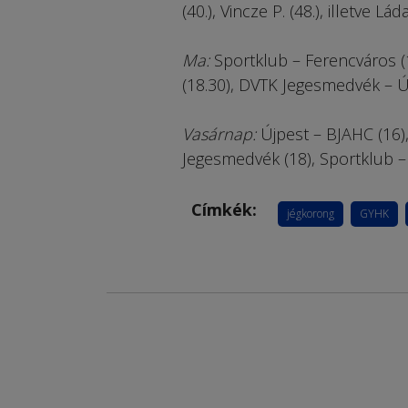
(40.), Vincze P. (48.), illetve Lád
Ma:
Sportklub – Ferencváros (
(18.30), DVTK Jegesmedvék – Új
Vasárnap:
Újpest – BJAHC (16)
Jegesmedvék (18), Sportklub – 
Címkék:
jégkorong
GYHK