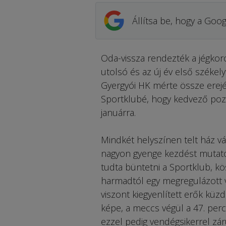
Állítsa be, hogy a Goog
Oda-vissza rendezték a jégkor
utolsó és az új év első székel
Gyergyói HK mérte össze erejé
Sportklubé, hogy kedvező pozíc
januárra.
Mindkét helyszínen telt ház v
nagyon gyenge kezdést mutatott
tudta büntetni a Sportklub, k
harmadtól egy megregulázott v
viszont kiegyenlített erők küz
képe, a meccs végül a 47. percbe
ezzel pedig vendégsikerrel zár