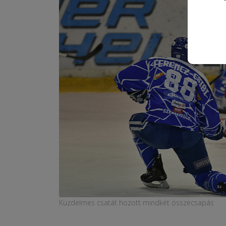
Küzdelmes csatát hozott mindkét összecsapás