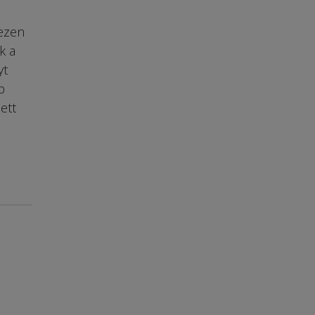
 ezen
k a
yt
p
ett