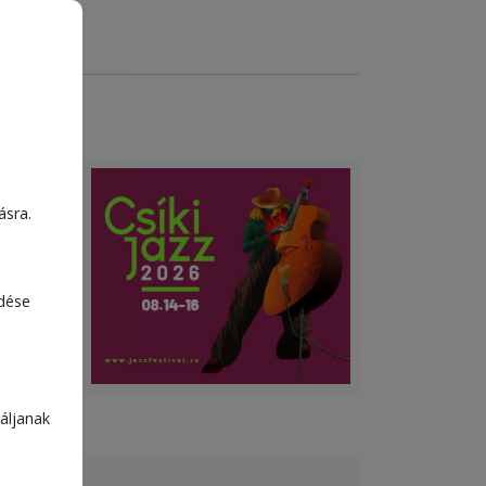
ste
ásra.
özti
edése
áljanak