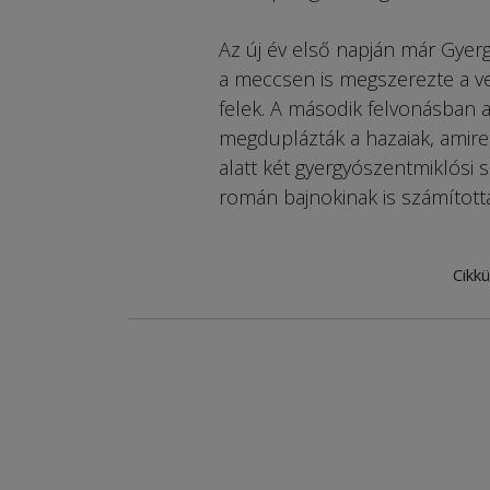
Az új év első napján már Gyer
a meccsen is megszerezte a ve
felek. A második felvonásban 
megduplázták a hazaiak, amire 
alatt két gyergyószentmiklósi s
román bajnokinak is számította
Cikkü