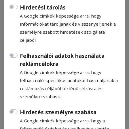
Hirdetési tárolás
A Google címkék képessége arra, hogy
információkat tároljanak és visszanyerjenek a
személyre szabott hirdetések szolgálata
Élre léptek a gyergyóiak
céljából.
Győzelmekkel indították a hétvégét az
Felhasználói adatok használata
erdélyi jégkorongcsapatok
reklámcélokra
Magyarországon, ahol a Csíkszeredai
A Google címkék képessége arra, hogy
Sportklub és a Brassói Corona két-két
felhasználó-specifikus adatokat használjanak a
sikerrel, míg a Gyergyói HK egy
reklámozás céljából történő célzásra és
győzelemmel vette az akadályokat.
személyre szabásra.
Utóbbiak az első helyre léptek fel.
Hirdetés személyre szabása
Darvas Attila
A Google címkék képessége arra, hogy a
2022. december 5., 12:11
Becsült olvasási idő: 5 perc
felhasználó érdekei és viselkedése alapján