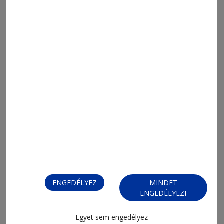
2026. július 20., 9:07
Sikeres, de drága sport a jégkorong
ENGEDÉLYEZ
MINDET
ENGEDÉLYEZI
Egyet sem engedélyez