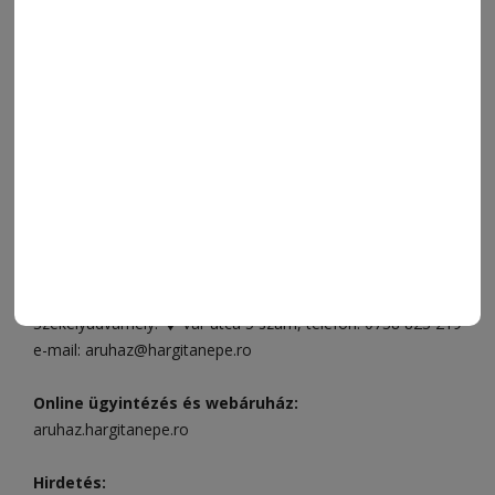
SZÍNES
IMPRESSZUM
VIDEÓ
MÉDIAAJÁNLAT
FÓRUM
JÁTÉKSZABÁLYZAT
ELÉRHETŐSÉGEK
Ügyfélszolgálat (apróhirdetések, előfizetések)
Csíkszereda üzlet:
Csíki Mozi épülete
, telefon:
0728 001
496
Csíkszereda szerkesztőség:
Márton Áron utca 21. szám
Székelyudvarhely:
Vár utca 5 szám
, telefon:
0738 823 219
e-mail:
aruhaz@hargitanepe.ro
Online ügyintézés és webáruház:
aruhaz.hargitanepe.ro
Hirdetés: