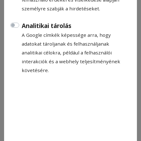
személyre szabják a hirdetéseket.
Analitikai tárolás
A Google címkék képessége arra, hogy
adatokat tároljanak és felhasználjanak
analitikai célokra, például a felhasználói
interakciók és a webhely teljesítményének
követésére.
Miskolcon lépett az első helyre a GYHK
Fotó: dvtk.eu
Állítsa be, hogy a Google-
találatokban a Hargita Népe elöl
legyen!
Az év utolsó magyarországi kiszállásán vesznek