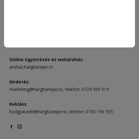
Ügyfélszolgálat (apróhirdetések, előfizetések)
Csíkszereda üzlet:
Csíki Mozi épülete
, telefon:
0728 001
496
Csíkszereda szerkesztőség:
Márton Áron utca 21. szám
Székelyudvarhely:
Vár utca 5 szám
, telefon:
0738 823 219
e-mail:
aruhaz@hargitanepe.ro
Online ügyintézés és webáruház:
aruhaz.hargitanepe.ro
Hirdetés:
marketing@hargitanepe.ro
, telefon:
0724 500 919
Reklám:
hodgyai.edit@hargitanepe.ro
, telefon:
0743 156 555