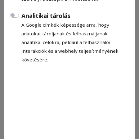
Analitikai tárolás
A Google címkék képessége arra, hogy
adatokat tároljanak és felhasználjanak
analitikai célokra, például a felhasználói
interakciók és a webhely teljesítményének
követésére.
Illusztráció
Fotó: Országos Környezetvédelmi Ügynökség / FB
Állítsa be, hogy a Google-
találatokban a Hargita Népe elöl
legyen!