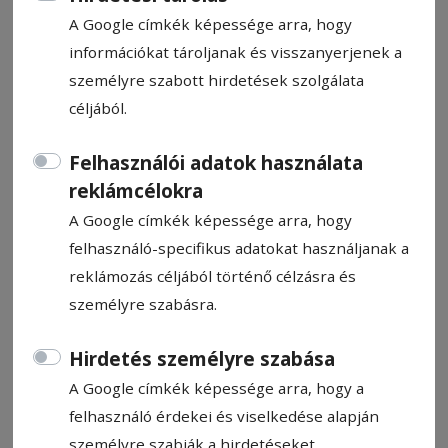
A Google címkék képessége arra, hogy
információkat tároljanak és visszanyerjenek a
személyre szabott hirdetések szolgálata
céljából.
Több mint mint másfél millió
lejre bírságolt idén a megyei
Felhasználói adatok használata
reklámcélokra
környezetőrség
A Google címkék képessége arra, hogy
felhasználó-specifikus adatokat használjanak a
Több mint másfél millió lej értékben
reklámozás céljából történő célzásra és
szabott ki bírságokat idén a Hargita Megyei
személyre szabásra.
Környezetőrség – jelentette be
csütörtökön közösségi oldalán a hatóság.
Hirdetés személyre szabása
A Google címkék képessége arra, hogy a
Hírszerkesztő: Kiss Előd-Gergely
2024. október 10., 11:13
felhasználó érdekei és viselkedése alapján
Becsült olvasási idő: 1 perc
személyre szabják a hirdetéseket.