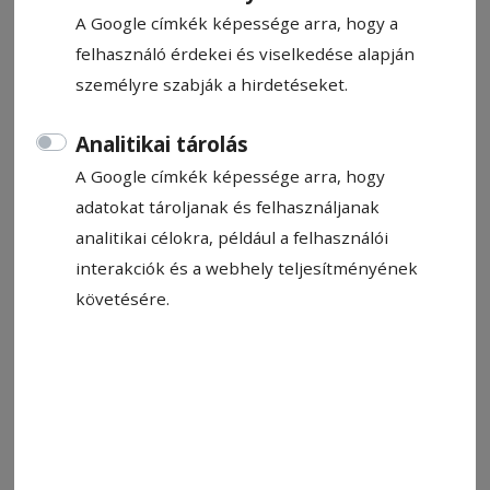
Vlaicu Lajos
A Google címkék képessége arra, hogy a
2025. június 4., 11:18
felhasználó érdekei és viselkedése alapján
személyre szabják a hirdetéseket.
Analitikai tárolás
A Google címkék képessége arra, hogy
adatokat tároljanak és felhasználjanak
analitikai célokra, például a felhasználói
interakciók és a webhely teljesítményének
követésére.
Fotó: László F. Csaba
Állítsa be, hogy a Google-
találatokban a Hargita Népe elöl