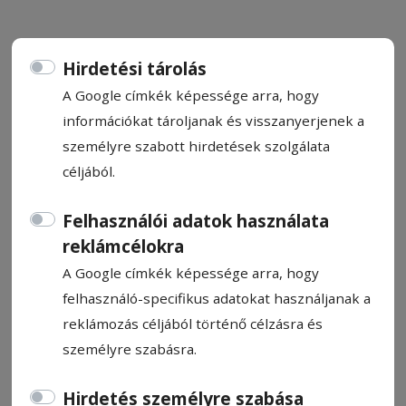
Hirdetési tárolás
A Google címkék képessége arra, hogy
Pünkösdre hangolva: gazdag
információkat tároljanak és visszanyerjenek a
kulturális programkínálattal
személyre szabott hirdetések szolgálata
céljából.
várják a látogatókat egész
héten megyeszerte
Felhasználói adatok használata
reklámcélokra
A csíksomlyói pünkösdi búcsú idején Hargita
A Google címkék képessége arra, hogy
Megye Tanácsa és a Hargita Megyei Ha­gyo­
felhasználó-specifikus adatokat használjanak a
mányőrzési For­rásközpont kultu­rális és
reklámozás céljából történő célzásra és
közösségi események sokaságával várja a
személyre szabásra.
megyébe látogatókat.
Hirdetés személyre szabása