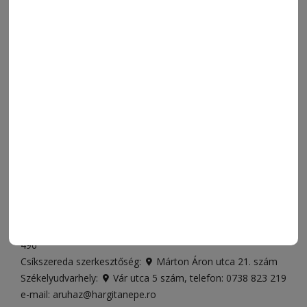
MENÜ
FRISS
NAPI PARA
ORSZÁG-VILÁG
ÁRUHÁZ
SPORT
ESEMÉNYNAPTÁR
SZÍNES
IMPRESSZUM
VIDEÓ
MÉDIAAJÁNLAT
FÓRUM
JÁTÉKSZABÁLYZAT
ELÉRHETŐSÉGEK
Ügyfélszolgálat (apróhirdetések, előfizetések)
Csíkszereda üzlet:
Csíki Mozi épülete
, telefon:
0728 001
496
Csíkszereda szerkesztőség:
Márton Áron utca 21. szám
Székelyudvarhely:
Vár utca 5 szám
, telefon:
0738 823 219
e-mail:
aruhaz@hargitanepe.ro