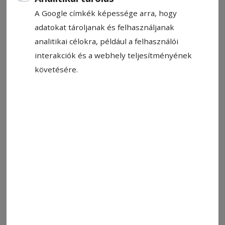
A Google címkék képessége arra, hogy
adatokat tároljanak és felhasználjanak
analitikai célokra, például a felhasználói
interakciók és a webhely teljesítményének
követésére.
Fotó: Illusztráció: rmdsz.ro
Állítsa be, hogy a Google-
találatokban a Hargita Népe elöl
legyen!
Negyven bírságot osztott ki eddig 2024-ben a
Hargita Megyei Környezetőrség, összesen 971
000 lej értékben, kilenc esetben megúszták
írásos figyelmeztetéssel a szabályszegők – derül