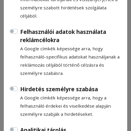
személyre szabott hirdetések szolgálata
céljából.
Felhasználói adatok használata
Negyven bírságot rótt ki eddig
reklámcélokra
idén a megyei környezetőrség
A Google címkék képessége arra, hogy
felhasználó-specifikus adatokat használjanak a
reklámozás céljából történő célzásra és
Hírszerkesztő: Kiss Előd-Gergely
2024. július 22., 12:40
személyre szabásra.
Becsült olvasási idő: Kevesebb mint egy perc
Hirdetés személyre szabása
A Google címkék képessége arra, hogy a
felhasználó érdekei és viselkedése alapján
személyre szabják a hirdetéseket.
Analitikai tárolás