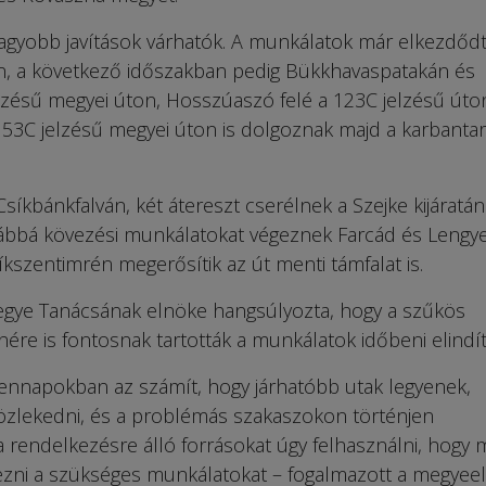
agyobb javítások várhatók. A munkálatok már elkezdődt
on, a következő időszakban pedig Bükkhavaspatakán és
elzésű megyei úton, Hosszúaszó felé a 123C jelzésű úto
53C jelzésű megyei úton is dolgoznak majd a karbantar
íkbánkfalván, két átereszt cserélnek a Szejke kijáratán
ábbá kövezési munkálatokat végeznek Farcád és Lengye
íkszentimrén megerősítik az út menti támfalat is.
egye Tanácsának elnöke hangsúlyozta, hogy a szűkös
nére is fontosnak tartották a munkálatok időbeni elindít
nnapokban az számít, hogy járhatóbb utak legyenek,
zlekedni, és a problémás szakaszokon történjen
a rendelkezésre álló forrásokat úgy felhasználni, hogy 
ezni a szükséges munkálatokat – fogalmazott a megyeel