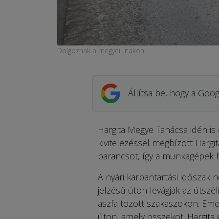
Dolgoznak a megyei utakon
Állítsa be, hogy a Goog
Hargita Megye Tanácsa idén is e
kivitelezéssel megbízott Hargi
parancsot, így a munkagépek 
A nyári karbantartási időszak
jelzésű úton levágják az útszé
aszfaltozott szakaszokon. Emel
úton, amely összeköti Hargita