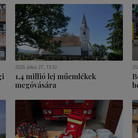
2026. július 27., 13:32
202
gi
1,4 millió lej műemlékek
B
megóvására
h