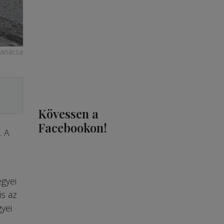
Tanácsa
Kövessen a
Facebookon!
. A
gyei
is az
yei