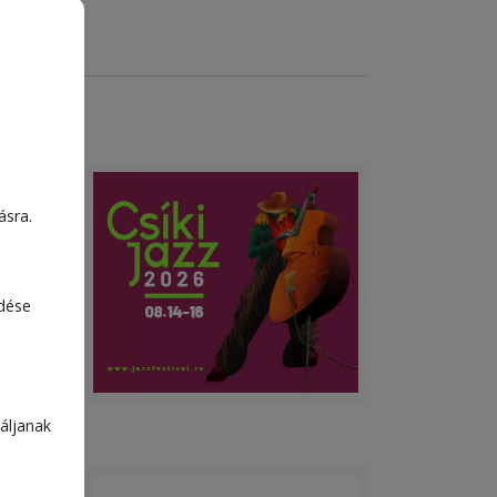
ei
ásra.
szó,
edése
áljanak