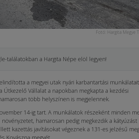
Fotó: Hargita Megye 
le-találatokban a Hargita Népe elöl legyen!
lindította a megyei utak nyári karbantartási munkálatait
ta Útkezelő Vállalat a napokban megkapta a kezdési
hamarosan több helyszínen is megjelennek.
 november 14-ig tart. A munkálatok részeként minden me
li növényzetet, hamarosan pedig megkezdik a kátyúzást 
lett kazettás javításokat végeznek a 131-es jelzésű meg
 és Kovászna megyét.