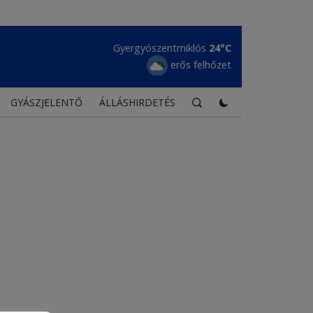
Gyergyószentmiklós
24°C
erős felhőzet
GYÁSZJELENTŐ
ÁLLÁSHIRDETÉS