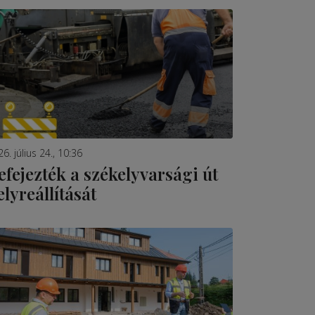
6. július 24., 10:36
efejezték a székelyvarsági út
elyreállítását