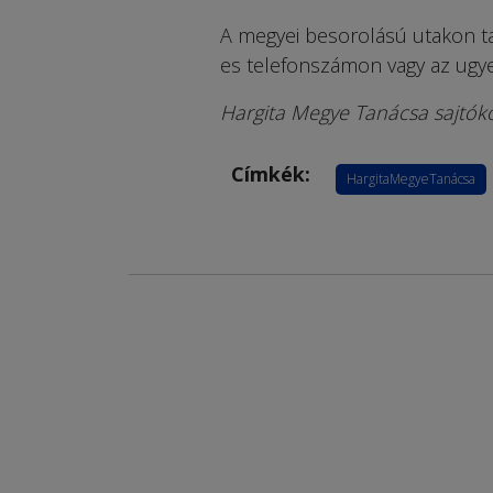
A megyei besorolású utakon ta
es telefonszámon vagy az ugye
Hargita Megye Tanácsa sajtó
Címkék:
HargitaMegyeTanácsa