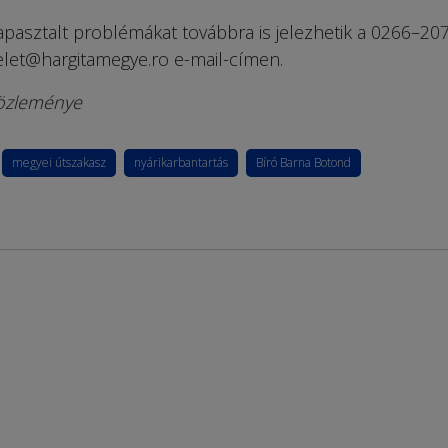
pasztalt problémákat továbbra is jelezhetik a 0266–20
let@hargitamegye.ro e-mail-címen.
közleménye
megyei útszakasz
nyárikarbantartás
Bíró Barna Botond