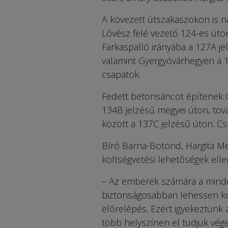
A kövezett útszakaszokon is n
Lóvész felé vezető 124-es út
Farkaspalló irányába a 127A j
valamint Gyergyóvárhegyen a 1
csapatok.
Fedett betonsáncot építenek Cs
134B jelzésű megyei úton, tov
között a 137C jelzésű úton. Cs
Bíró Barna-Botond, Hargita M
költségvetési lehetőségek elle
– Az emberek számára a minde
biztonságosabban lehessen kö
előrelépés. Ezért igyekeztünk 
több helyszínen el tudjuk vég