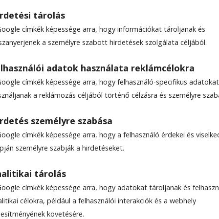
rdetési tárolás
Google címkék képessége arra, hogy információkat tároljanak és
szanyerjenek a személyre szabott hirdetések szolgálata céljából.
jelennek meg több megy
lhasználói adatok használata reklámcélokra
Google címkék képessége arra, hogy felhasználó-specifikus adatokat
sználjanak a reklámozás céljából történő célzásra és személyre szab
övetkezik Bükkhavaspataka, Farkaspalló, Hosszúa
rdetés személyre szabása
ntimre térsége.
Google címkék képessége arra, hogy a felhasználó érdekei és viselk
apján személyre szabják a hirdetéseket.
alitikai tárolás
Google címkék képessége arra, hogy adatokat tároljanak és felhaszn
litikai célokra, például a felhasználói interakciók és a webhely
ljesítményének követésére.