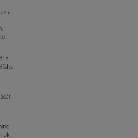
ek a
n,
tó
ál a
lfalva
ását.
minél
nök.